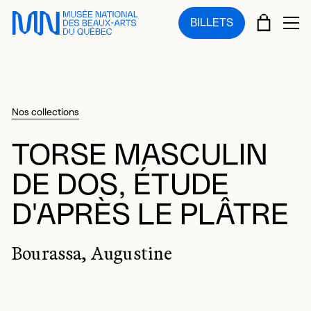
Sauter au menu principal
Sauter au contenu principal
Sauter au pied de page
PANIE
BILLETS
OU
Nos collections
TORSE MASCULIN
DE DOS, ÉTUDE
D'APRÈS LE PLÂTRE
Bourassa, Augustine