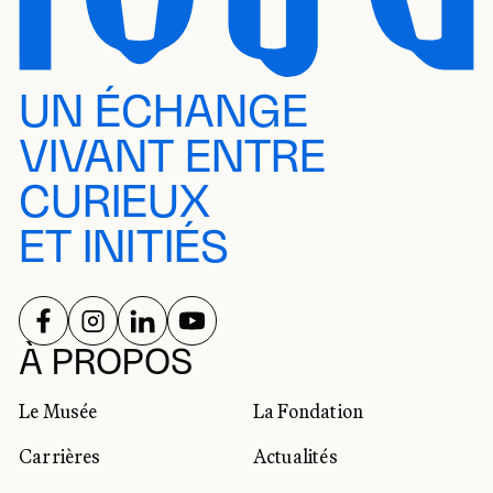
UN ÉCHANGE
VIVANT ENTRE
CURIEUX
ET INITIÉS
SUIVEZ-NOUS SUR
SUIVEZ-NOUS SUR
SUIVEZ-NOUS SUR
SUIVEZ-NOUS SUR
RÉSEAUX SOCIAUX
À PROPOS
Le Musée
La Fondation
Carrières
Actualités