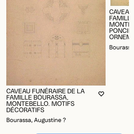
CAVEAU
FAMILL
MONTEB
PONCIF 
ORNEM
Bourassa
CAVEAU FUNÉRAIRE DE LA
VOUS DEVE
FERMER L
OUVRIR LA
FAMILLE BOURASSA,
MONTEBELLO. MOTIFS
DÉCORATIFS
Bourassa, Augustine ?