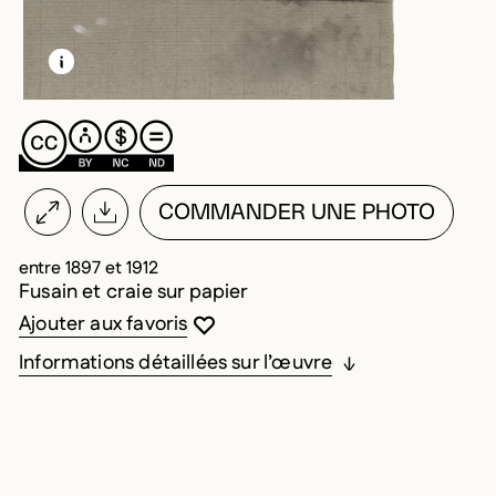
EN SAVOIR PLUS SUR CETTE IMAGE
OUVRIR LA MODALE
COMMANDER UNE PHOTO
entre 1897 et 1912
Fusain et craie sur papier
Vous devez être connecté pour ajouter au
Fermer la modale
Ouvrir la modale
Ajouter aux favoris
Informations détaillées sur l’œuvre