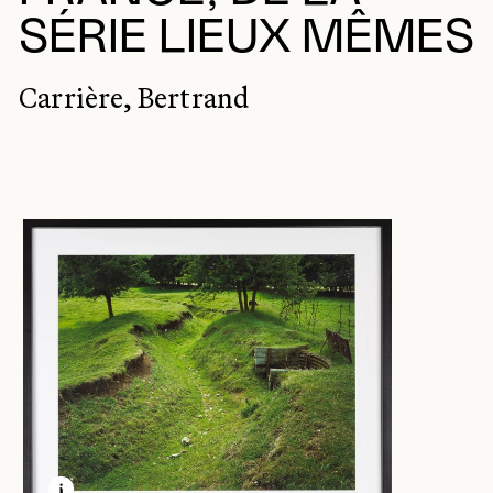
SÉRIE LIEUX MÊMES
Carrière, Bertrand
EN SAVOIR PLUS SUR CETTE IMAGE
OUVRIR LA MODALE