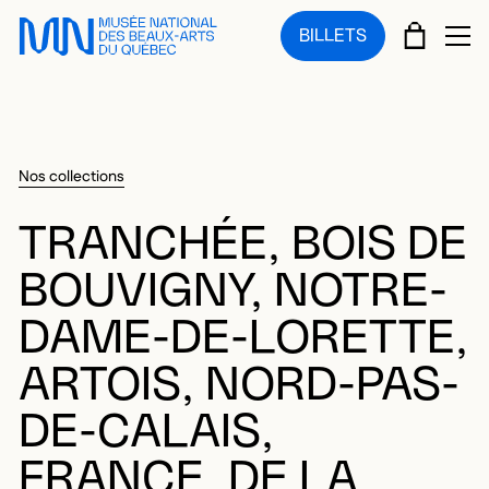
Sauter au menu principal
Sauter au contenu principal
Sauter au pied de page
PANIE
BILLETS
OU
Nos collections
TRANCHÉE, BOIS DE
BOUVIGNY, NOTRE-
DAME-DE-LORETTE,
ARTOIS, NORD-PAS-
DE-CALAIS,
FRANCE, DE LA