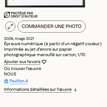
COMMANDER UNE PHOTO
2006, tirage 2021
Épreuve numérique (à partir d'un négatif couleur)
imprimée au jet d’encre sur papier
photographique marouflé sur carton, 1/10
Vous devez être connecté pour ajouter au
Fermer la modale
Ouvrir la modale
Ajouter aux favoris
Où trouver l’œuvre
NOUS
Pavillon A
Informations détaillées sur l’œuvre