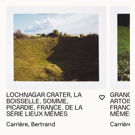
GRANGE 
LOCHNAGAR CRATER, LA
VOUS DEVE
FERMER L
OUVRIR LA
ARTOIS,
BOISSELLE, SOMME,
FRANCE,
PICARDIE, FRANCE, DE LA
MÊMES
SÉRIE LIEUX MÊMES
Carrière,
Carrière, Bertrand