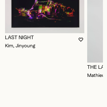
LAST NIGHT
VOUS DEVE
FERMER L
OUVRIR LA
Kim, Jinyoung
THE LA
Mathieu,