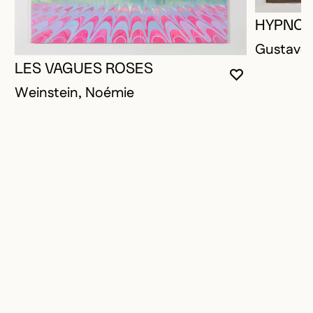
HYPNOT
Gustave,
LES VAGUES ROSES
VOUS DEVE
FERMER L
OUVRIR LA
Weinstein, Noémie