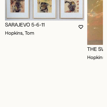
SARAJEVO 5-6-11
VOUS DEVE
FERMER L
OUVRIR LA
Hopkins, Tom
THE SW
Hopkins,