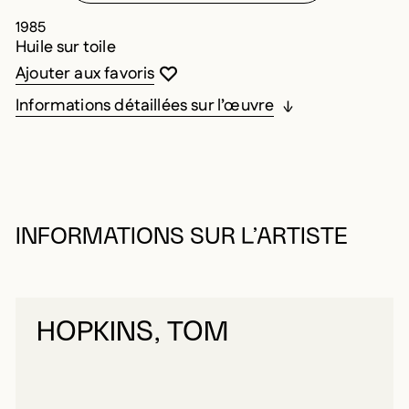
1985
Huile sur toile
Vous devez être connecté pour ajouter au
Fermer la modale
Ouvrir la modale
Ajouter aux favoris
Informations détaillées sur l’œuvre
INFORMATIONS SUR L’ARTISTE
HOPKINS, TOM