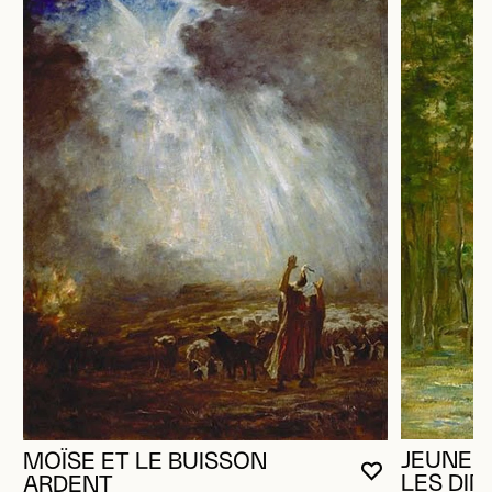
JEUNE 
MOÏSE ET LE BUISSON
VOUS DEVE
FERMER L
OUVRIR LA
LES DIN
ARDENT