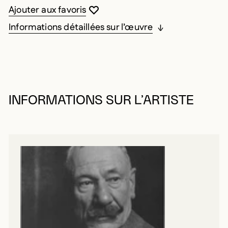
Vous devez être connecté pour ajouter au
Fermer la modale
Ouvrir la modale
Ajouter aux favoris
Informations détaillées sur l’œuvre
INFORMATIONS SUR L’ARTISTE