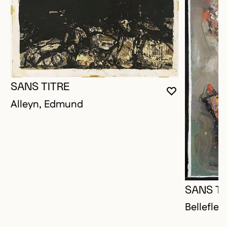
SANS TITRE
VOUS DEVE
FERMER L
OUVRIR LA
Alleyn, Edmund
SANS TI
Bellefleu