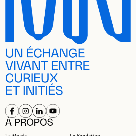
UN ÉCHANGE
VIVANT ENTRE
CURIEUX
ET INITIÉS
SUIVEZ-NOUS SUR
SUIVEZ-NOUS SUR
SUIVEZ-NOUS SUR
SUIVEZ-NOUS SUR
RÉSEAUX SOCIAUX
À PROPOS
Le Musée
La Fondation