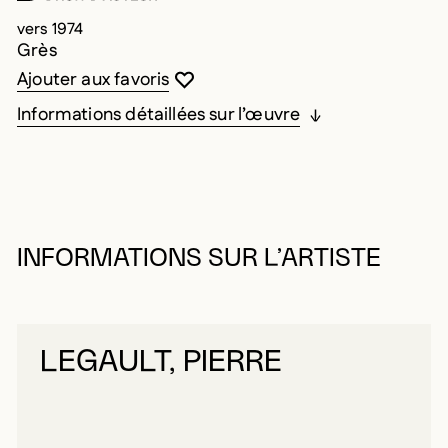
vers 1974
Grès
Vous devez être connecté pour ajouter au
Fermer la modale
Ouvrir la modale
Ajouter aux favoris
Informations détaillées sur l’œuvre
INFORMATIONS SUR L’ARTISTE
LEGAULT, PIERRE