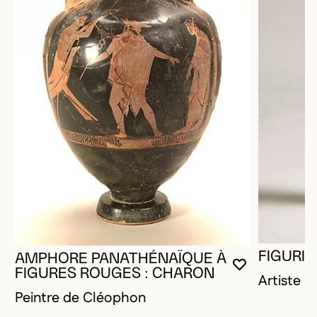
FIGURIN
AMPHORE PANATHÉNAÏQUE À
VOUS DEVE
FERMER L
OUVRIR LA
FIGURES ROUGES : CHARON
Artiste 
Peintre de Cléophon