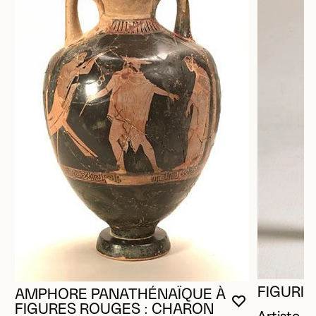
FIGURIN
AMPHORE PANATHÉNAÏQUE À
VOUS DEVE
FERMER L
OUVRIR LA
FIGURES ROUGES : CHARON