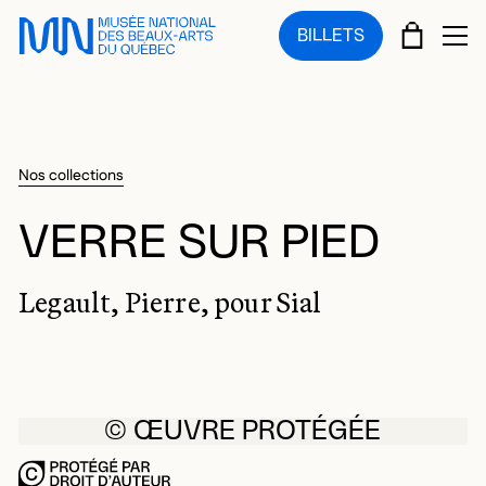
Sauter au menu principal
Sauter au contenu principal
Sauter au pied de page
PANIE
BILLETS
OU
Nos collections
VERRE SUR PIED
Legault, Pierre, pour Sial
© ŒUVRE PROTÉGÉE