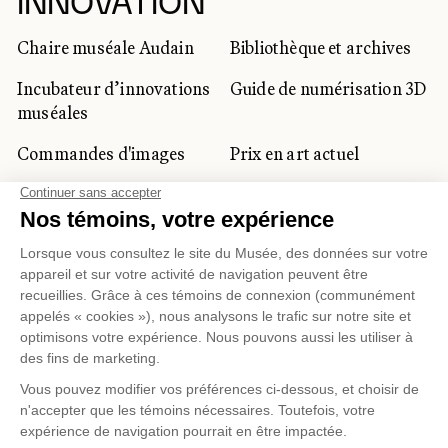
INNOVATION
Chaire muséale Audain
Bibliothèque et archives
Incubateur d’innovations
Guide de numérisation 3D
muséales
Commandes d'images
Prix en art actuel
Prix Lynne-Cohen
CLIENTÈLE CORPORATIVE
ET PRIVÉE
Location d'espaces
Activités corporatives
Location d'œuvres
Voyagistes et
professionnels du
tourisme