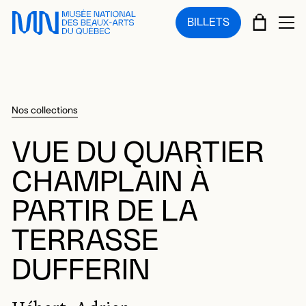
Sauter au menu principal
Sauter au contenu principal
Sauter au pied de page
PANIE
BILLETS
OU
Nos collections
VUE DU QUARTIER
CHAMPLAIN À
PARTIR DE LA
TERRASSE
DUFFERIN