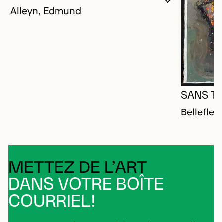
VOUS DEVE
FERMER L
OUVRIR LA
Alleyn, Edmund
SANS TI
Bellefleu
METTEZ DE L’ART
DANS VOTRE BOÎTE
COURRIEL!