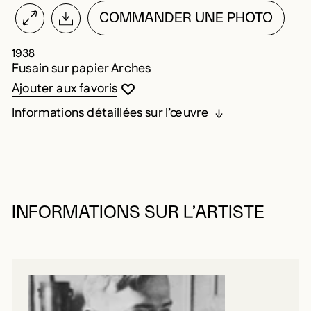
COMMANDER UNE PHOTO
1938
Fusain sur papier Arches
Vous devez être connecté pour ajouter au
Fermer la modale
Ouvrir la modale
Ajouter aux favoris
Informations détaillées sur l’œuvre
INFORMATIONS SUR L’ARTISTE