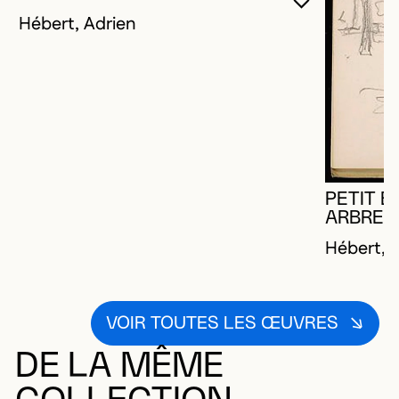
VOUS DEVE
FERMER L
OUVRIR LA
Hébert, Adrien
PETIT B
ARBRES
Hébert, 
VOIR TOUTES LES ŒUVRES
DE LA MÊME