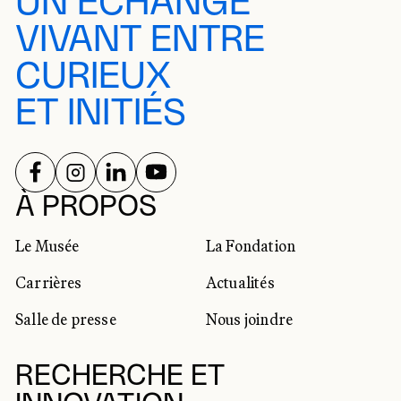
UN ÉCHANGE
VIVANT ENTRE
CURIEUX
ET INITIÉS
SUIVEZ-NOUS SUR
SUIVEZ-NOUS SUR
SUIVEZ-NOUS SUR
SUIVEZ-NOUS SUR
RÉSEAUX SOCIAUX
À PROPOS
Le Musée
La Fondation
Carrières
Actualités
Salle de presse
Nous joindre
RECHERCHE ET