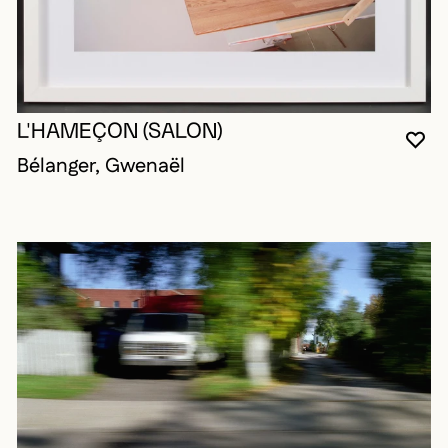
L'HAMEÇON (SALON)
VO
FE
OU
Bélanger, Gwenaël