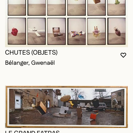
CHUTES (OBJETS)
VO
FE
OU
Bélanger, Gwenaël