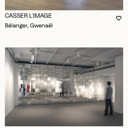
CASSER L'IMAGE
VO
FE
OU
Bélanger, Gwenaël