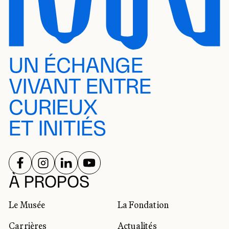
UN ÉCHANGE
VIVANT ENTRE
CURIEUX
ET INITIÉS
SUIVEZ-NOUS SUR
SUIVEZ-NOUS SUR
SUIVEZ-NOUS SUR
SUIVEZ-NOUS SUR
RÉSEAUX SOCIAUX
À PROPOS
Le Musée
La Fondation
Carrières
Actualités