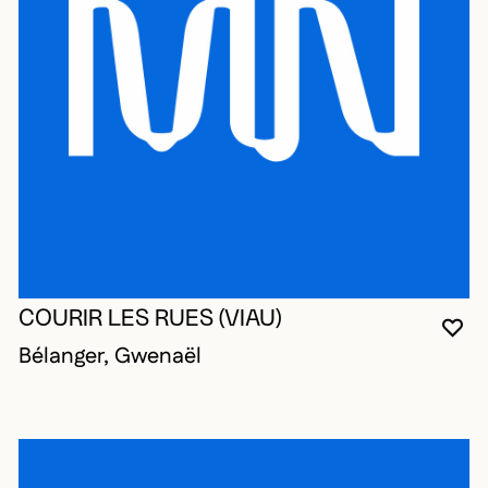
COURIR LES RUES (VIAU)
VO
FE
OU
Bélanger, Gwenaël