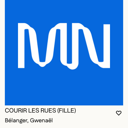
COURIR LES RUES (FILLE)
VO
FE
OU
Bélanger, Gwenaël