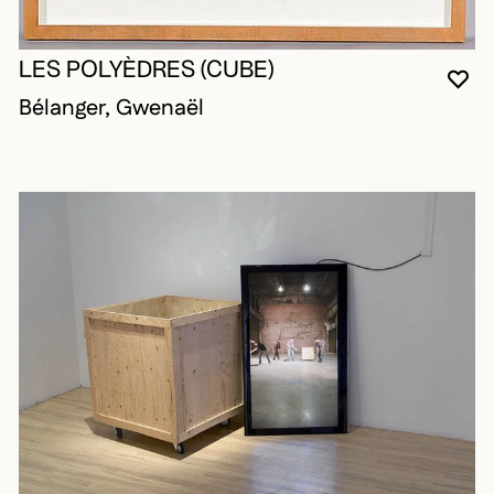
LES POLYÈDRES (CUBE)
VO
FE
OU
Bélanger, Gwenaël