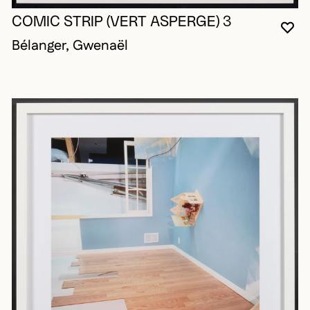
COMIC STRIP (VERT ASPERGE) 3
VO
FE
OU
Bélanger, Gwenaël