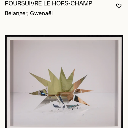
POURSUIVRE LE HORS-CHAMP
VO
FE
OU
Bélanger, Gwenaël