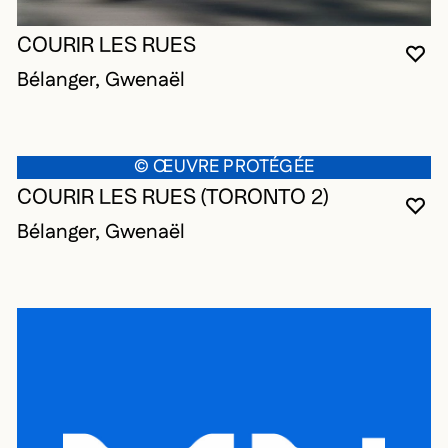
COURIR LES RUES
VO
FE
OU
Bélanger, Gwenaël
© ŒUVRE PROTÉGÉE
COURIR LES RUES (TORONTO 2)
VO
FE
OU
Bélanger, Gwenaël