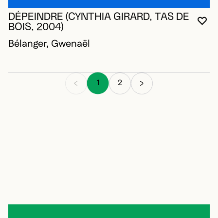
DÉPEINDRE (CYNTHIA GIRARD, TAS DE
VO
FE
OU
BOIS, 2004)
Bélanger, Gwenaël
1
2