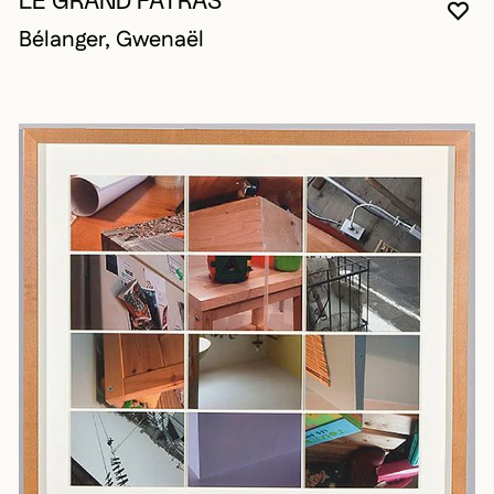
LE GRAND FATRAS
VO
FE
OU
Bélanger, Gwenaël