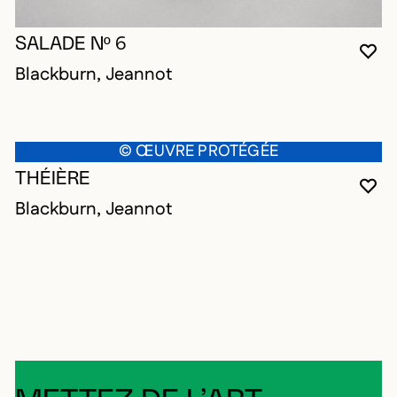
SALADE Nº 6
VO
FE
OU
Blackburn, Jeannot
© ŒUVRE PROTÉGÉE
THÉIÈRE
VO
FE
OU
Blackburn, Jeannot