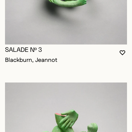
SALADE Nº 3
VO
FE
OU
Blackburn, Jeannot