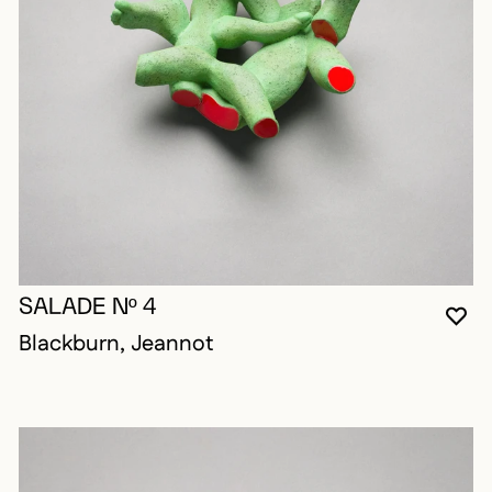
SALADE Nº 4
VO
FE
OU
Blackburn, Jeannot