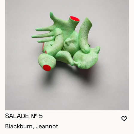
SALADE Nº 5
VO
FE
OU
Blackburn, Jeannot