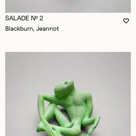
SALADE Nº 2
VO
FE
OU
Blackburn, Jeannot