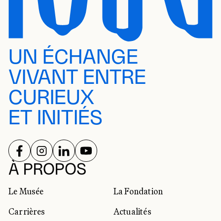
UN ÉCHANGE
VIVANT ENTRE
CURIEUX
ET INITIÉS
SUIVEZ-NOUS SUR
SUIVEZ-NOUS SUR
SUIVEZ-NOUS SUR
SUIVEZ-NOUS SUR
RÉSEAUX SOCIAUX
À PROPOS
Le Musée
La Fondation
Carrières
Actualités