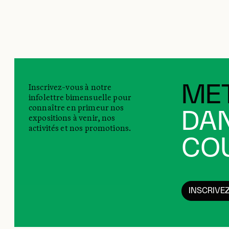
Inscrivez-vous à notre
MET
infolettre bimensuelle pour
connaître en primeur nos
DAN
expositions à venir, nos
activités et nos promotions.
COU
INSCRIVE