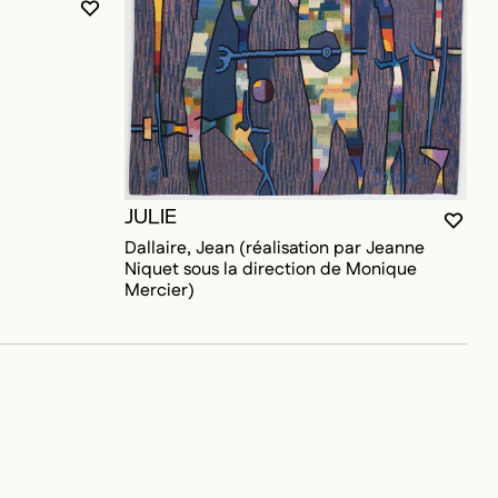
VOUS DEVEZ ÊTRE CONNECTÉ POUR AJOUTER A
FERMER LA MODALE
OUVRIR LA MODALE
JULIE
OUR AJOUTER AUX FAVORIS
VOUS
FERM
OUVR
Dallaire, Jean (réalisation par Jeanne
Niquet sous la direction de Monique
Mercier)