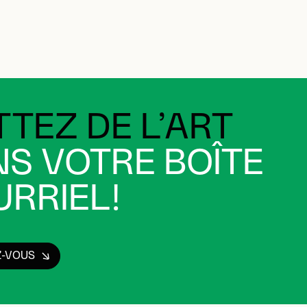
TEZ DE L’ART
S VOTRE BOÎTE
RRIEL!
Z-VOUS