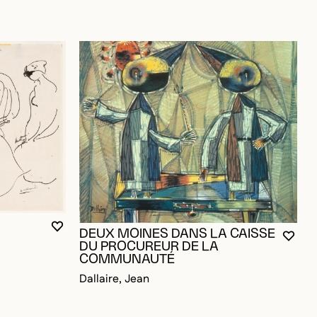
VOUS DEVEZ ÊTRE CONNECTÉ POUR AJOUTER A
FERMER LA MODALE
OUVRIR LA MODALE
DEUX MOINES DANS LA CAISSE
VOUS
FERM
OUVR
DU PROCUREUR DE LA
OUR AJOUTER AUX FAVORIS
COMMUNAUTÉ
Dallaire, Jean