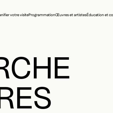
MENU SE
anifier votre visite
Programmation
Œuvres et artistes
Éducation et 
MENU PRI
RCHE
RES