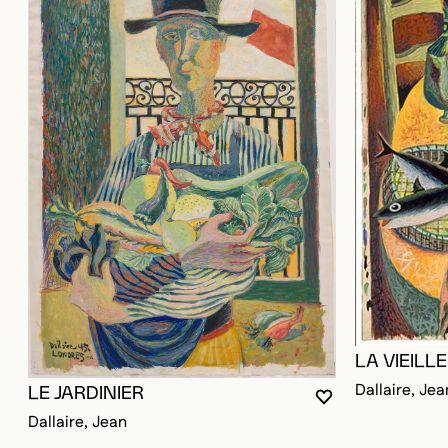
LA VIEILL
Dallaire, Jea
LE JARDINIER
VOUS DEVEZ ÊT
FERMER LA MO
OUVRIR LA MOD
Dallaire, Jean