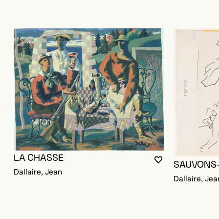
LA CHASSE
VOUS DEVEZ ÊT
FERMER LA MO
OUVRIR LA MOD
SAUVONS-
Dallaire, Jean
Dallaire, Jea