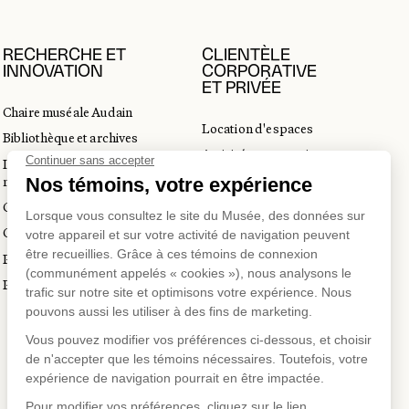
RECHERCHE ET
CLIENTÈLE
INNOVATION
CORPORATIVE
ET PRIVÉE
Chaire muséale Audain
Location d'espaces
Bibliothèque et archives
Activités corporatives
Incubateur d’innovations
Location d'œuvres
muséales
Voyagistes et professionnels
Guide de numérisation 3D
du tourisme
Commandes d'images
Prix en art actuel
Prix Lynne-Cohen