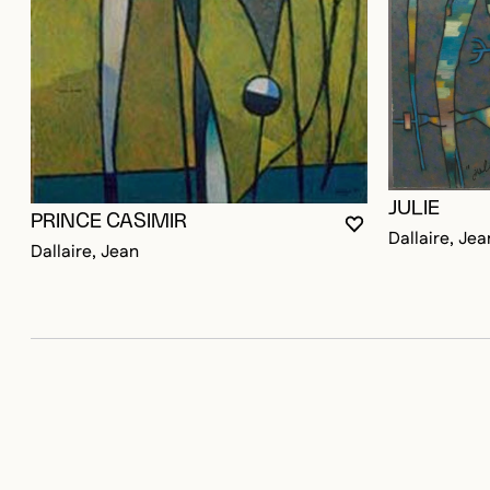
JULIE
PRINCE CASIMIR
VOUS DEVEZ ÊT
FERMER LA MO
OUVRIR LA MOD
Dallaire, Jea
Dallaire, Jean