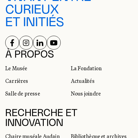
CURIEUX
ET INITIÉS
SUIVEZ-NOUS SUR
SUIVEZ-NOUS SUR
SUIVEZ-NOUS SUR
SUIVEZ-NOUS SUR
RÉSEAUX SOCIAUX
À PROPOS
Le Musée
La Fondation
Carrières
Actualités
Salle de presse
Nous joindre
RECHERCHE ET
INNOVATION
Chaire muséale Audain
Bibliothèque et archives