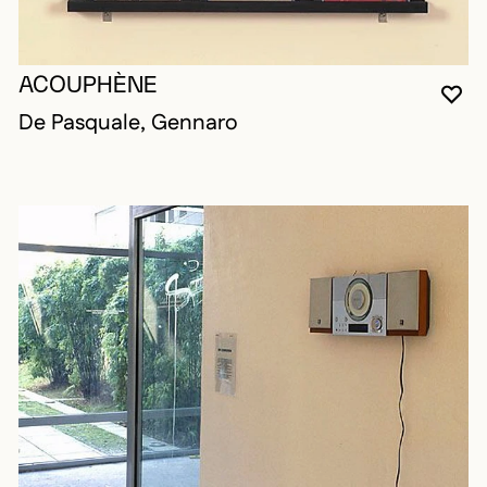
ACOUPHÈNE
VO
FE
OU
De Pasquale, Gennaro