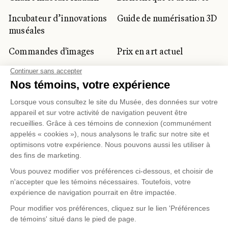
Incubateur d’innovations
Guide de numérisation 3D
muséales
Commandes d'images
Prix en art actuel
Prix Lynne-Cohen
CLIENTÈLE CORPORATIVE
ET PRIVÉE
Location d'espaces
Activités corporatives
Location d'œuvres
Voyagistes et
professionnels du
tourisme
Gestion des témoins
Politique de confidentialité
Conditions d'utilisation
Politique d'achat en ligne