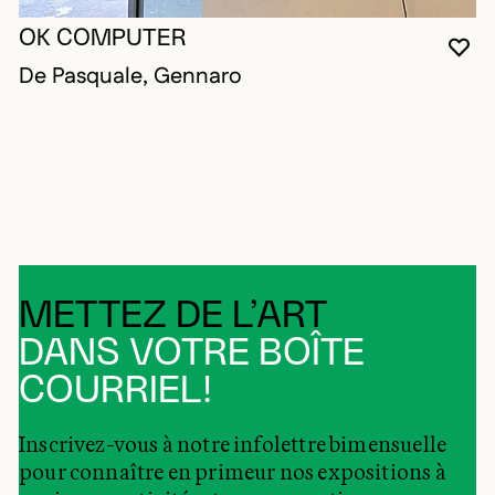
OK COMPUTER
VO
FE
OU
De Pasquale, Gennaro
METTEZ DE L’ART
DANS VOTRE BOÎTE
COURRIEL!
Inscrivez-vous à notre infolettre bimensuelle
pour connaître en primeur nos expositions à