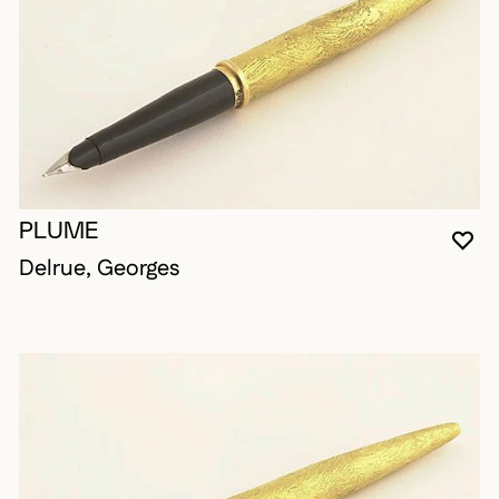
PLUME
VO
FE
OU
Delrue, Georges