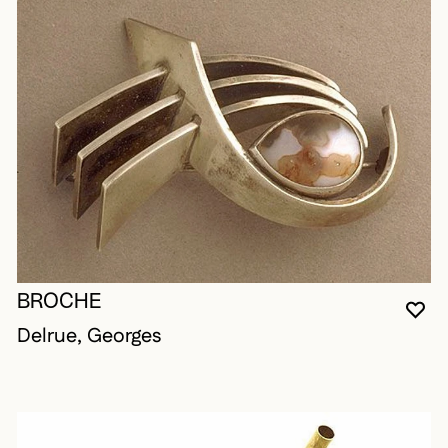
BROCHE
VO
FE
OU
Delrue, Georges