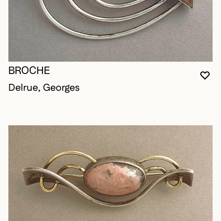
BROCHE
VO
FE
OU
Delrue, Georges