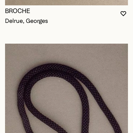
BROCHE
VO
FE
OU
Delrue, Georges