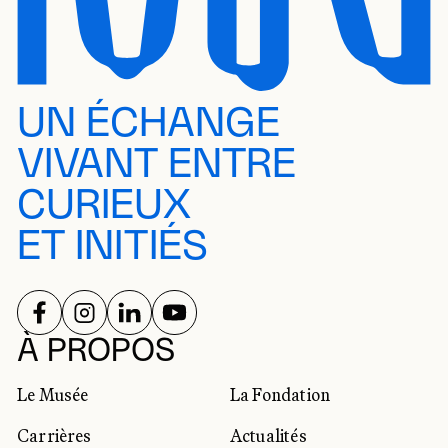
UN ÉCHANGE
VIVANT ENTRE
CURIEUX
ET INITIÉS
SUIVEZ-NOUS SUR
SUIVEZ-NOUS SUR
SUIVEZ-NOUS SUR
SUIVEZ-NOUS SUR
RÉSEAUX SOCIAUX
À PROPOS
Le Musée
La Fondation
Carrières
Actualités