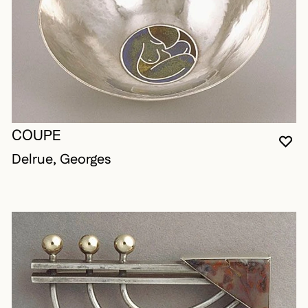
COUPE
VO
FE
OU
Delrue, Georges