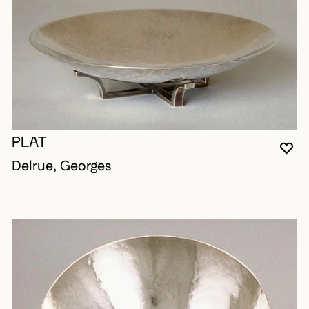
PLAT
VO
FE
OU
Delrue, Georges