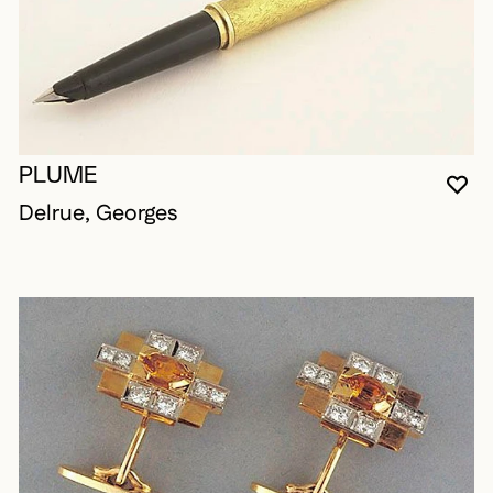
PLUME
VO
FE
OU
Delrue, Georges