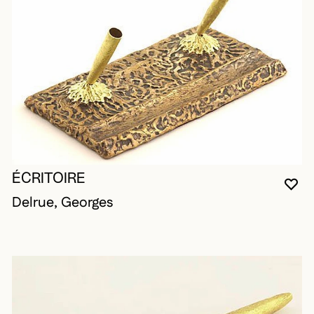
ÉCRITOIRE
VO
FE
OU
Delrue, Georges