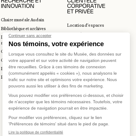
RECHERCHE ET
CLIENTÈLE
INNOVATION
CORPORATIVE
ET PRIVÉE
Chaire muséale Audain
Location d'espaces
Bibliothèque et archives
Activités corporatives
Incubateur d’innovations
Location d'œuvres
muséales
Voyagistes et professionnels
Guide de numérisation 3D
du tourisme
Commandes d'images
Prix en art actuel
Prix Lynne-Cohen