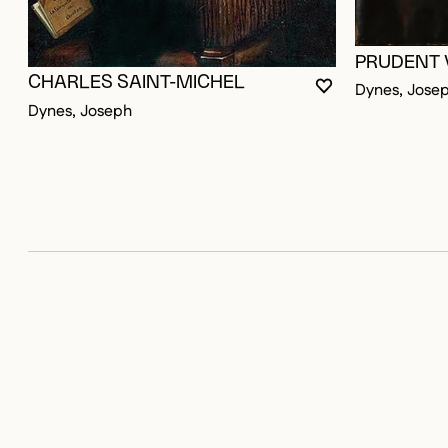
PRUDENT 
CHARLES SAINT-MICHEL
Dynes, Jose
VOUS DEVEZ ÊT
FERMER LA MO
OUVRIR LA MOD
Dynes, Joseph