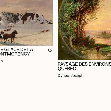
E GLACE DE LA
VOUS DEVEZ ÊTRE CONNECTÉ P
FERMER LA MODALE
OUVRIR LA MODALE
ONTMORENCY
ph
PAYSAGE DES ENVIRONS
QUÉBEC
Dynes, Joseph
RE CONNECTÉ POUR AJOUTER AUX FAVORIS
DALE
ALE