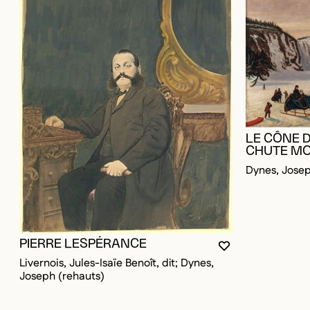
LE CÔNE D
CHUTE M
Dynes, Jose
PIERRE LESPÉRANCE
VOUS DEVEZ ÊT
FERMER LA MO
OUVRIR LA MOD
Livernois, Jules-Isaïe Benoît, dit; Dynes,
Joseph (rehauts)