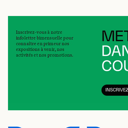
Inscrivez-vous à notre
MET
infolettre bimensuelle pour
connaître en primeur nos
DAN
expositions à venir, nos
activités et nos promotions.
COU
INSCRIVE