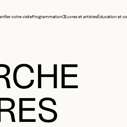
MENU SE
anifier votre visite
Programmation
Œuvres et artistes
Éducation et 
MENU PRI
RCHE
RES