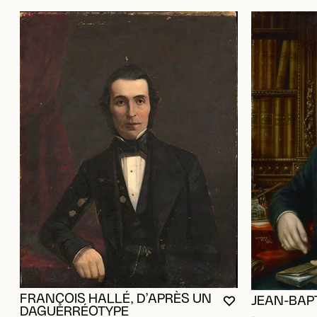
FRANÇOIS HALLÉ, D’APRÈS UN
JEAN-BAP
VOUS DEVEZ ÊT
FERMER LA MO
OUVRIR LA MOD
DAGUERRÉOTYPE