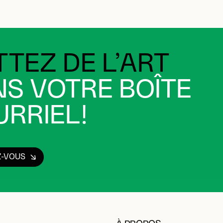
TEZ DE L’ART
S VOTRE BOÎTE
RRIEL!
Z-VOUS