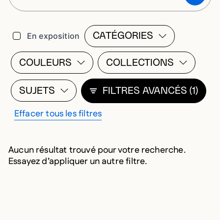
Filtres
En exposition
CATÉGORIES
OUVRIR LA MODALE
COULEURS
COLLECTIONS
OUVRIR LA MODALE DE LISTE DE F
OUVRIR LA MOD
SUJETS
FILTRES AVANCÉS
(1)
FILTRE ACTUELLEMENT APPLIQUÉ
OUVRIR LA MODALE DE LISTE DE FI
FILTERS.ADVAN
FERMER LA MOD
OUVRIR LA MOD
Effacer tous les filtres
Aucun résultat trouvé pour votre recherche.
Essayez d’appliquer un autre filtre.