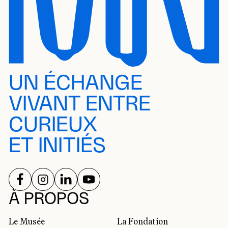
UN ÉCHANGE
VIVANT ENTRE
CURIEUX
ET INITIÉS
SUIVEZ-NOUS SUR
SUIVEZ-NOUS SUR
SUIVEZ-NOUS SUR
SUIVEZ-NOUS SUR
RÉSEAUX SOCIAUX
À PROPOS
Le Musée
La Fondation