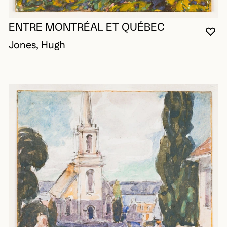
ENTRE MONTRÉAL ET QUÉBEC
VO
FE
OU
Jones, Hugh