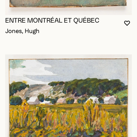
ENTRE MONTRÉAL ET QUÉBEC
VO
FE
OU
Jones, Hugh