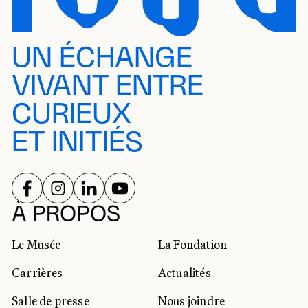
UN ÉCHANGE
VIVANT ENTRE
CURIEUX
ET INITIÉS
SUIVEZ-NOUS SUR
SUIVEZ-NOUS SUR
SUIVEZ-NOUS SUR
SUIVEZ-NOUS SUR
RÉSEAUX SOCIAUX
À PROPOS
Le Musée
La Fondation
Carrières
Actualités
Salle de presse
Nous joindre