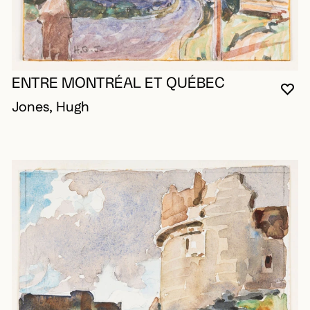
ENTRE MONTRÉAL ET QUÉBEC
VO
FE
OU
Jones, Hugh