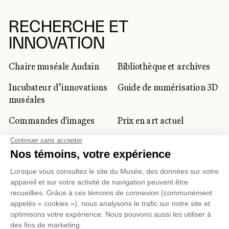
RECHERCHE ET
INNOVATION
Chaire muséale Audain
Bibliothèque et archives
Incubateur d’innovations
Guide de numérisation 3D
muséales
Commandes d'images
Prix en art actuel
Prix Lynne-Cohen
CLIENTÈLE CORPORATIVE
ET PRIVÉE
Location d'espaces
Activités corporatives