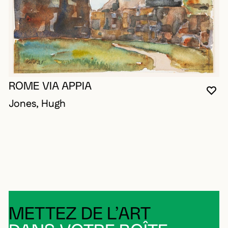
ROME VIA APPIA
VO
FE
OU
Jones, Hugh
METTEZ DE L’ART