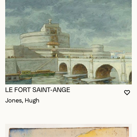
LE FORT SAINT-ANGE
VO
FE
OU
Jones, Hugh