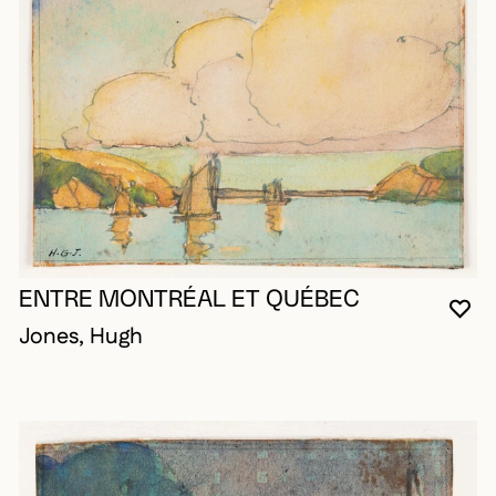
ENTRE MONTRÉAL ET QUÉBEC
VO
FE
OU
Jones, Hugh