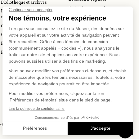
Bibliothèque et archives
Activités corporatives
Incubateur d’innovations
Location d'œuvres
muséales
Voyagistes et professionnels
Guide de numérisation 3D
du tourisme
Commandes d'images
Prix en art actuel
Prix Lynne-Cohen
SUR
US SUR
EAUX SOC
fidentialité
Conditions d'utilisation
Politique d'achat en ligne