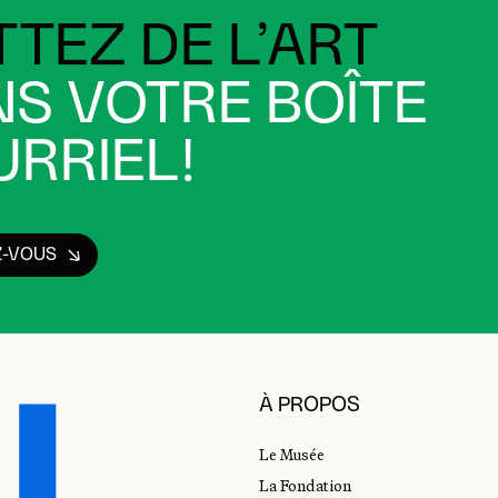
TEZ DE L’ART
S VOTRE BOÎTE
RRIEL!
Z-VOUS
À PROPOS
Le Musée
La Fondation