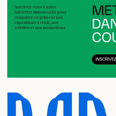
Inscrivez-vous à notre
MET
infolettre bimensuelle pour
connaître en primeur nos
DAN
expositions à venir, nos
activités et nos promotions.
COU
INSCRIVE