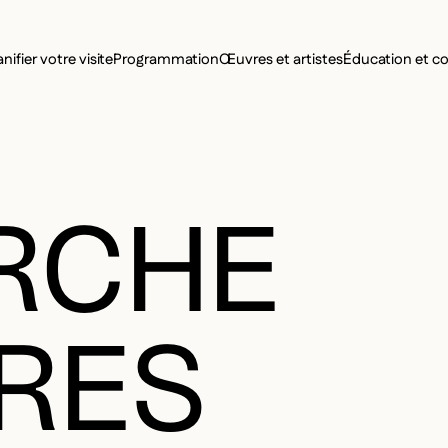
MENU SE
anifier votre visite
Programmation
Œuvres et artistes
Éducation et 
MENU PRI
RCHE
RES