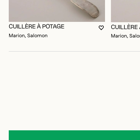
CUILLÈRE À POTAGE
CUILLÈRE
VOUS DEVEZ ÊT
FERMER LA MO
OUVRIR LA MOD
Marion, Salomon
Marion, Sal