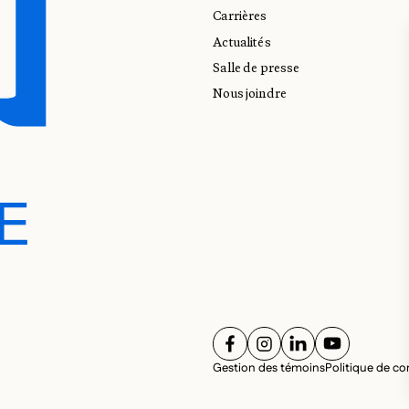
Carrières
Actualités
Salle de presse
Nous joindre
E
E
SUIVEZ-NOUS SUR
SUIVEZ-NOUS SUR
SUIVEZ-NOUS 
SUIVEZ-NO
RÉS
Gestion des témoins
Politique de con