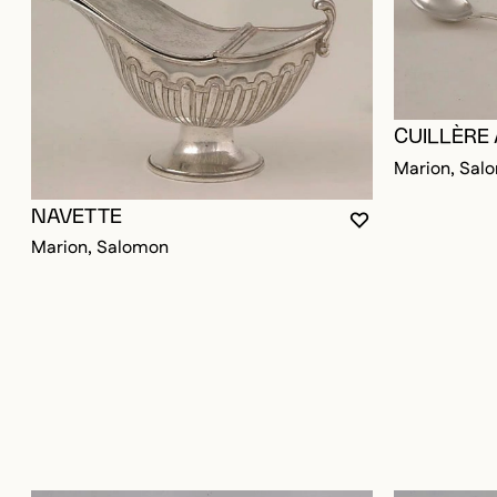
CUILLÈRE
Marion, Sal
NAVETTE
VOUS DEVEZ ÊT
FERMER LA MO
OUVRIR LA MOD
Marion, Salomon