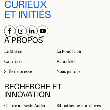
CURIEUX
ET INITIÉS
SUIVEZ-NOUS SUR
SUIVEZ-NOUS SUR
SUIVEZ-NOUS SUR
SUIVEZ-NOUS SUR
RÉSEAUX SOCIAUX
À PROPOS
Le Musée
La Fondation
Carrières
Actualités
Salle de presse
Nous joindre
RECHERCHE ET
INNOVATION
Chaire muséale Audain
Bibliothèque et archives