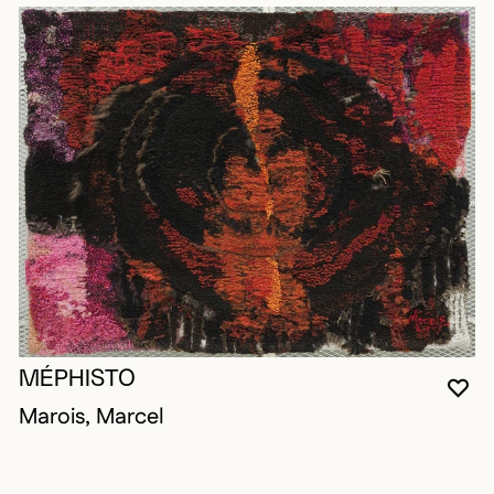
MÉPHISTO
VO
FE
OU
Marois, Marcel