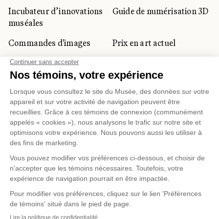
Incubateur d’innovations
Guide de numérisation 3D
muséales
Commandes d'images
Prix en art actuel
Prix Lynne-Cohen
CLIENTÈLE CORPORATIVE
ET PRIVÉE
Location d'espaces
Activités corporatives
Location d'œuvres
Voyagistes et
professionnels du
tourisme
Gestion des témoins
Politique de confidentialité
Conditions d'utilisation
Politique d'achat en ligne