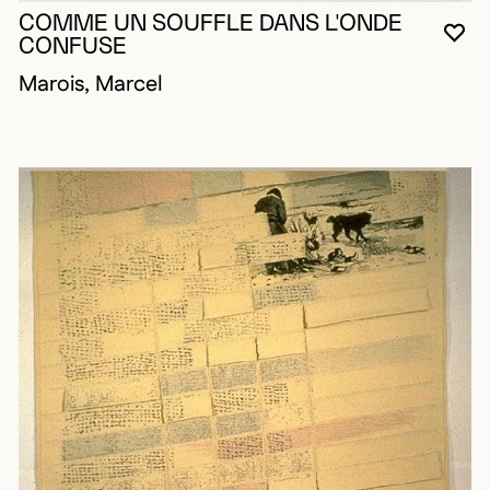
COMME UN SOUFFLE DANS L'ONDE
VO
FE
OU
CONFUSE
Marois, Marcel