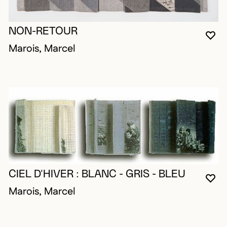
NON-RETOUR
VO
FE
OU
Marois, Marcel
CIEL D'HIVER : BLANC - GRIS - BLEU
VO
FE
OU
Marois, Marcel