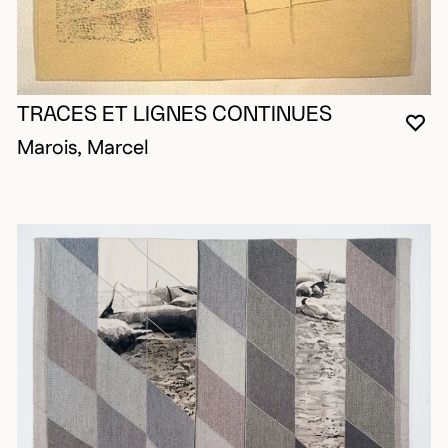
TRACES ET LIGNES CONTINUES
VO
FE
OU
Marois, Marcel