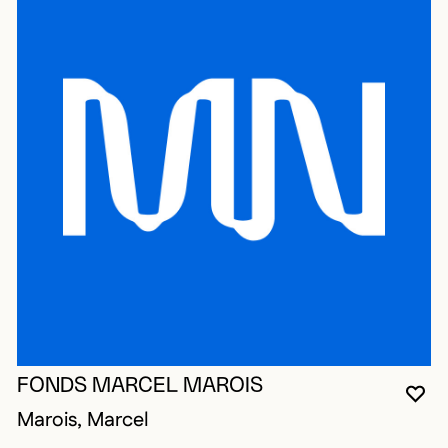
FONDS MARCEL MAROIS
VO
FE
OU
Marois, Marcel