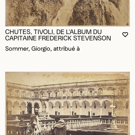
CHUTES, TIVOLI, DE L'ALBUM DU
VO
FE
OU
CAPITAINE FREDERICK STEVENSON
Sommer, Giorgio, attribué à