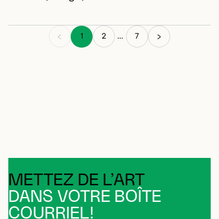
1
2
7
...
METTEZ DE L’ART
DANS VOTRE BOÎTE
COURRIEL!