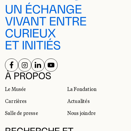
UN ÉCHANGE
VIVANT ENTRE
CURIEUX
ET INITIÉS
SUIVEZ-NOUS SUR
SUIVEZ-NOUS SUR
SUIVEZ-NOUS SUR
SUIVEZ-NOUS SUR
RÉSEAUX SOCIAUX
À PROPOS
Le Musée
La Fondation
Carrières
Actualités
Salle de presse
Nous joindre