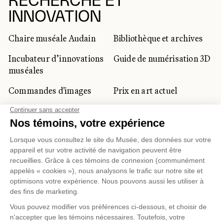
RECHERCHE ET
INNOVATION
Chaire muséale Audain
Bibliothèque et archives
Incubateur d’innovations
Guide de numérisation 3D
muséales
Commandes d'images
Prix en art actuel
Prix Lynne-Cohen
CLIENTÈLE CORPORATIVE
ET PRIVÉE
Location d'espaces
Activités corporatives
Location d'œuvres
Voyagistes et
professionnels du