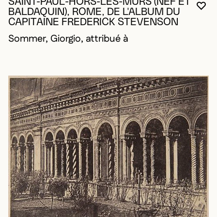
SAINT-PAUL-HORS-LES-MURS (NEF ET
VO
FE
OU
BALDAQUIN), ROME, DE L'ALBUM DU
CAPITAINE FREDERICK STEVENSON
Sommer, Giorgio, attribué à