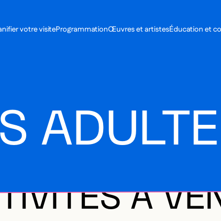
MENU SE
anifier votre visite
Programmation
Œuvres et artistes
Éducation et 
MENU PRI
ÉS ADULT
TIVITÉS À VE