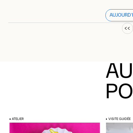
AUJOURD’
F
O
AU
PO
ATELIER
VISITE GUIDÉE