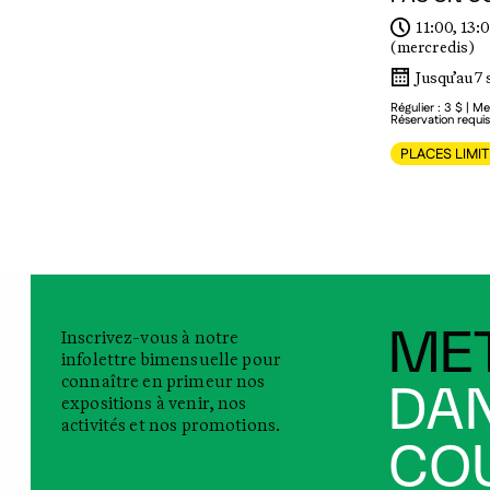
11:00, 13:0
(mercredis)
Jusqu’au 7
Régulier : 3 $ | Me
Réservation requise
PLACES LIMI
Inscrivez-vous à notre
MET
infolettre bimensuelle pour
connaître en primeur nos
DAN
expositions à venir, nos
activités et nos promotions.
COU