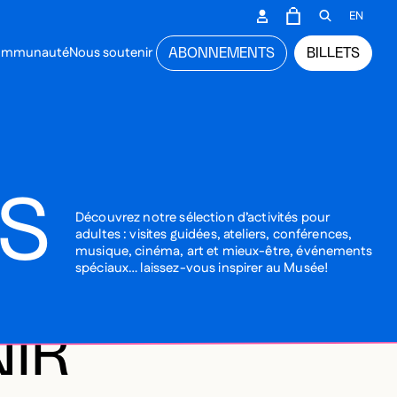
CONDAIRE
EN
PANIER
OUVRIR L
communauté
Nous soutenir
ABONNEMENTS
BILLETS
NCIPAL
ES
Découvrez notre sélection d’activités pour
adultes : visites guidées, ateliers, conférences,
musique, cinéma, art et mieux-être, événements
spéciaux… laissez-vous inspirer au Musée!
NIR