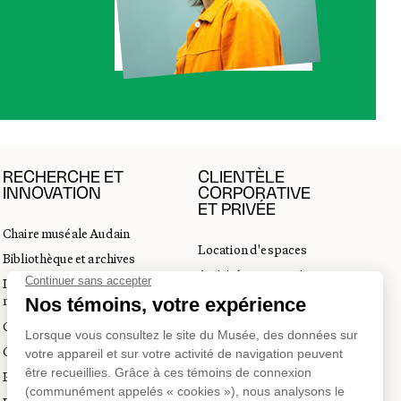
RECHERCHE ET
CLIENTÈLE
INNOVATION
CORPORATIVE
ET PRIVÉE
Chaire muséale Audain
Location d'espaces
Bibliothèque et archives
Activités corporatives
Incubateur d’innovations
Location d'œuvres
muséales
Voyagistes et professionnels
Guide de numérisation 3D
du tourisme
Commandes d'images
Prix en art actuel