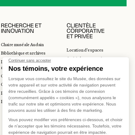
RECHERCHE ET
CLIENTÈLE
INNOVATION
CORPORATIVE
ET PRIVÉE
Chaire muséale Audain
Location d'espaces
Bibliothèque et archives
Activités corporatives
Incubateur d’innovations
Location d'œuvres
muséales
Voyagistes et professionnels
Guide de numérisation 3D
du tourisme
Commandes d'images
Prix en art actuel
Prix Lynne-Cohen