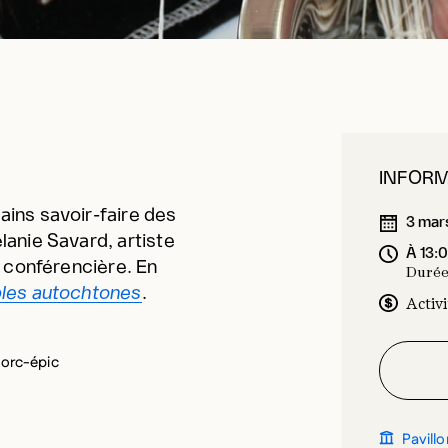
INFOR
ins savoir-faire des
3 mar
anie Savard, artiste
À 13:
t conférencière. En
Durée
ples autochtones
.
Activi
porc-épic
Pavillo