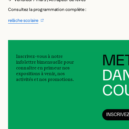
Consultez la programmation complète :
relâche scolaire
Inscrivez-vous à notre
MET
infolettre bimensuelle pour
connaître en primeur nos
DAN
expositions à venir, nos
activités et nos promotions.
COU
INSCRIVE