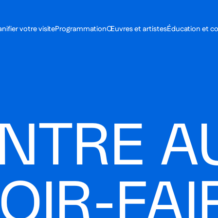
MENU SE
anifier votre visite
Programmation
Œuvres et artistes
Éducation et 
MENU PRI
NTRE A
OIR-FAI