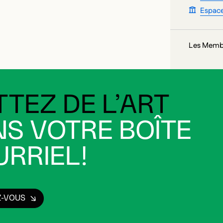
Espac
Les Membre
TEZ DE L’ART
S VOTRE BOÎTE
RRIEL!
Z-VOUS