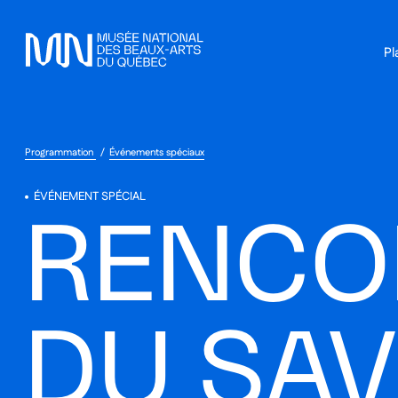
Sauter au menu principal
Sauter au contenu principal
Sauter au pied de page
Pl
Programmation
Événements spéciaux
ÉVÉNEMENT SPÉCIAL
RENCO
DU SAV