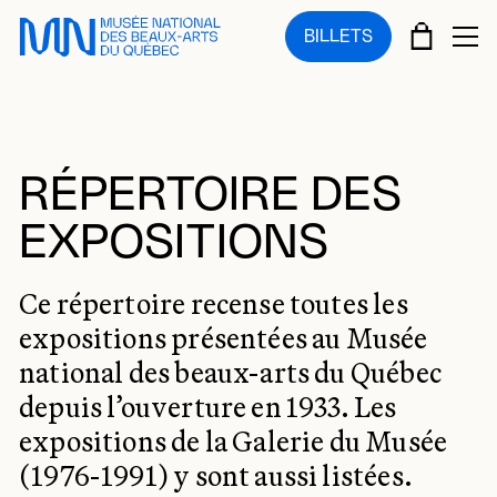
Sauter au menu principal
Sauter au contenu principal
Sauter au pied de page
PANIE
BILLETS
OU
RÉPERTOIRE DES
EXPOSITIONS
Ce répertoire recense toutes les
expositions présentées au Musée
national des beaux-arts du Québec
depuis l’ouverture en 1933. Les
expositions de la Galerie du Musée
(1976-1991) y sont aussi listées.