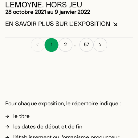
2021
LEMOYNE. HORS JEU
28 octobre 2021 au 9 janvier 2022
EN SAVOIR PLUS SUR L’EXPOSITION
EN SAVOIR PLUS SUR LE
1
2
57
...
Pour chaque exposition, le répertoire indique :
le titre
les dates de début et de fin
l’établissement ou l’organisme producteur