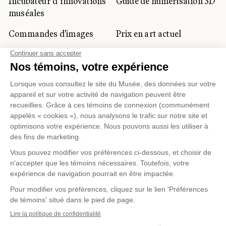
Incubateur d’innovations
Guide de numérisation 3D
muséales
Commandes d'images
Prix en art actuel
Prix Lynne-Cohen
CLIENTÈLE CORPORATIVE
ET PRIVÉE
Location d'espaces
Activités corporatives
Location d'œuvres
Voyagistes et
professionnels du
tourisme
Gestion des témoins
Politique de confidentialité
Conditions d'utilisation
Politique d'achat en ligne