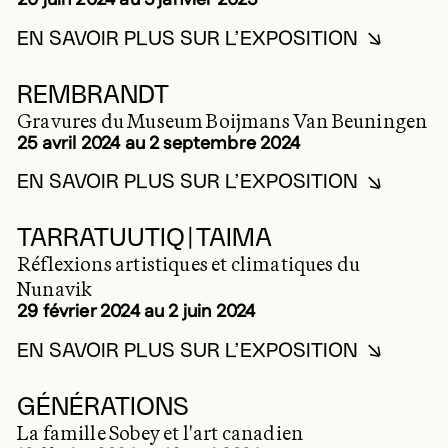
20 juin 2024 au 5 janvier 2025
EN SAVOIR PLUS SUR L’EXPOSITION
EN SAVOIR PLUS SUR HE
2024
REMBRANDT
Gravures du Museum Boijmans Van Beuningen
25 avril 2024 au 2 septembre 2024
EN SAVOIR PLUS SUR L’EXPOSITION
EN SAVOIR PLUS SUR RE
2024
TARRATUUTIQ | TAIMA
Réflexions artistiques et climatiques du
Nunavik
29 février 2024 au 2 juin 2024
EN SAVOIR PLUS SUR L’EXPOSITION
EN SAVOIR PLUS SUR TAR
2024
GÉNÉRATIONS
La famille Sobey et l'art canadien