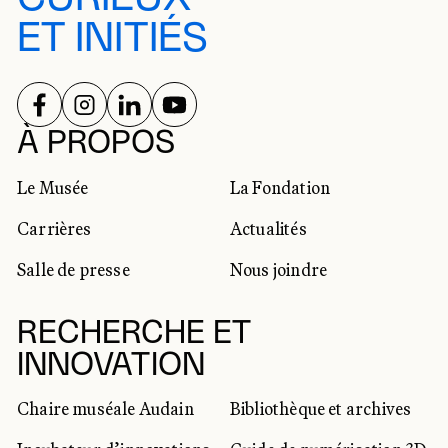
ET INITIÉS
SUIVEZ-NOUS SUR
SUIVEZ-NOUS SUR
SUIVEZ-NOUS SUR
SUIVEZ-NOUS SUR
RÉSEAUX SOCIAUX
À PROPOS
Le Musée
La Fondation
Carrières
Actualités
Salle de presse
Nous joindre
RECHERCHE ET
INNOVATION
Chaire muséale Audain
Bibliothèque et archives