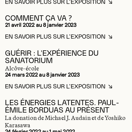
EN SAVOIR PLUS SUR L’EXPOSITION
EN SAVOIR PLUS SUR AME
2022
COMMENT ÇA VA ?
21 avril 2022 au 8 janvier 2023
EN SAVOIR PLUS SUR L’EXPOSITION
EN SAVOIR PLUS SUR CO
2022
GUÉRIR : L'EXPÉRIENCE DU
SANATORIUM
Alcôve-école
24 mars 2022 au 8 janvier 2023
EN SAVOIR PLUS SUR L’EXPOSITION
EN SAVOIR PLUS SUR GUÉ
2022
LES ÉNERGIES LATENTES. PAUL-
ÉMILE BORDUAS AU PRÉSENT
La donation de Michael J. Audain et de Yoshiko
Karasawa