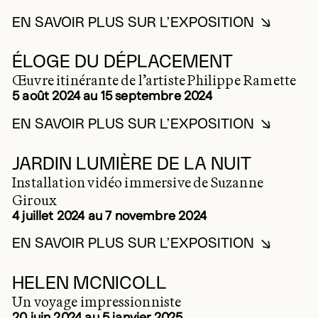
EN SAVOIR PLUS SUR L’EXPOSITION
EN SAVOIR PLUS SUR PR
2024
ÉLOGE DU DÉPLACEMENT
Œuvre itinérante de l’artiste Philippe Ramette
5 août 2024 au 15 septembre 2024
EN SAVOIR PLUS SUR L’EXPOSITION
EN SAVOIR PLUS SUR ÉL
2024
JARDIN LUMIÈRE DE LA NUIT
Installation vidéo immersive de Suzanne
Giroux
4 juillet 2024 au 7 novembre 2024
EN SAVOIR PLUS SUR L’EXPOSITION
EN SAVOIR PLUS SUR JAR
2024
HELEN MCNICOLL
Un voyage impressionniste