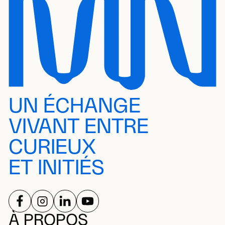
UN ÉCHANGE
VIVANT ENTRE
CURIEUX
ET INITIÉS
SUIVEZ-NOUS SUR
SUIVEZ-NOUS SUR
SUIVEZ-NOUS SUR
SUIVEZ-NOUS SUR
RÉSEAUX SOCIAUX
À PROPOS