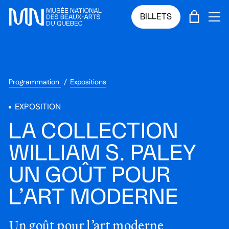
Sauter au menu principal
Sauter au contenu principal
Sauter au pied de page
PANIE
BILLETS
OU
Programmation
Expositions
EXPOSITION
LA COLLECTION
WILLIAM S. PALEY
UN GOÛT POUR
L’ART MODERNE
Un goût pour l’art moderne