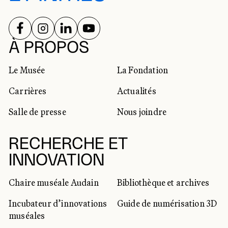
SUIVEZ-NOUS SUR
SUIVEZ-NOUS SUR
SUIVEZ-NOUS SUR
SUIVEZ-NOUS SUR
RÉSEAUX SOCIAUX
À PROPOS
Le Musée
La Fondation
Carrières
Actualités
Salle de presse
Nous joindre
RECHERCHE ET
INNOVATION
Chaire muséale Audain
Bibliothèque et archives
Incubateur d’innovations
Guide de numérisation 3D
muséales