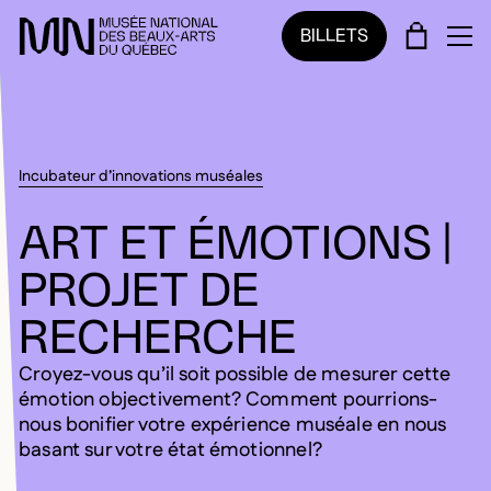
Sauter au menu principal
Sauter au contenu principal
Sauter au pied de page
PANIE
BILLETS
OU
Incubateur d’innovations muséales
ART ET ÉMOTIONS |
PROJET DE
RECHERCHE
Croyez-vous qu’il soit possible de mesurer cette
émotion objectivement? Comment pourrions-
nous bonifier votre expérience muséale en nous
basant sur votre état émotionnel?