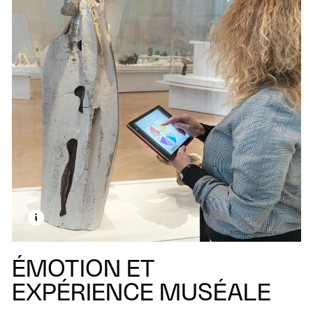
EN SAVOIR PLUS SUR CETTE IMAGE
OUVRIR LA MODALE
ÉMOTION ET
EXPÉRIENCE MUSÉALE