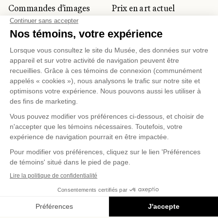
Commandes d'images
Prix en art actuel
Prix Lynne-Cohen
CLIENTÈLE CORPORATIVE
ET PRIVÉE
Location d'espaces
Activités corporatives
Location d'œuvres
Voyagistes et
professionnels du
tourisme
Gestion des témoins
Politique de confidentialité
Conditions d'utilisation
Politique d'achat en ligne
© 2026 MUSÉE NATIONAL DES BEAUX-ARTS DU
QUÉBEC