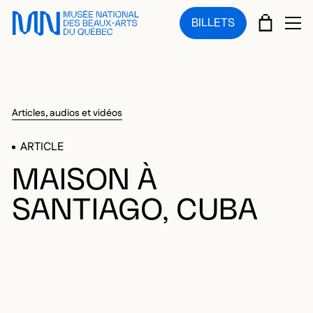
Sauter au menu principal
Sauter au contenu principal
Sauter au pied de page
PANIE
BILLETS
OU
Articles, audios et vidéos
ARTICLE
MAISON À
SANTIAGO, CUBA