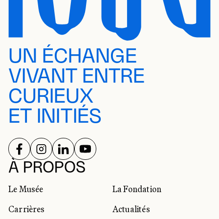
UN ÉCHANGE
VIVANT ENTRE
CURIEUX
ET INITIÉS
SUIVEZ-NOUS SUR
SUIVEZ-NOUS SUR
SUIVEZ-NOUS SUR
SUIVEZ-NOUS SUR
RÉSEAUX SOCIAUX
À PROPOS
Le Musée
La Fondation
Carrières
Actualités