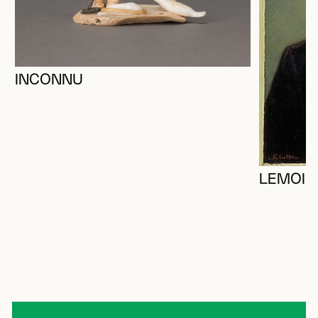
INCONNU
LEMOIN