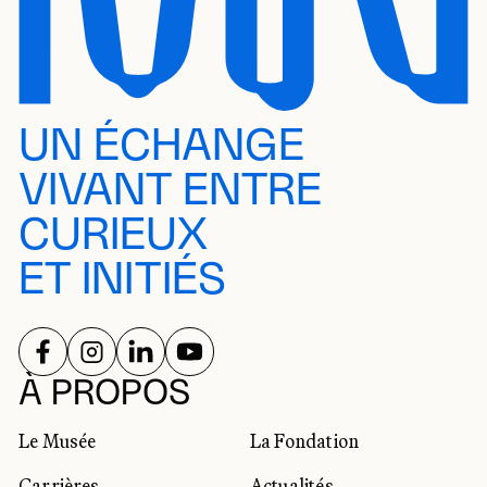
UN ÉCHANGE
VIVANT ENTRE
CURIEUX
ET INITIÉS
SUIVEZ-NOUS SUR
SUIVEZ-NOUS SUR
SUIVEZ-NOUS SUR
SUIVEZ-NOUS SUR
RÉSEAUX SOCIAUX
À PROPOS
Le Musée
La Fondation
Carrières
Actualités