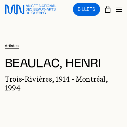
Sauter au menu principal
Sauter au contenu principal
Sauter au pied de page
PANIE
BILLETS
OU
Artistes
BEAULAC, HENRI
Trois-Rivières, 1914 - Montréal,
1994