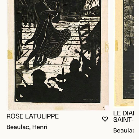
LE DIAB
ROSE LATULIPPE
SAINT-
VOUS DEVE
FERMER L
OUVRIR LA
Beaulac, Henri
Beaulac,