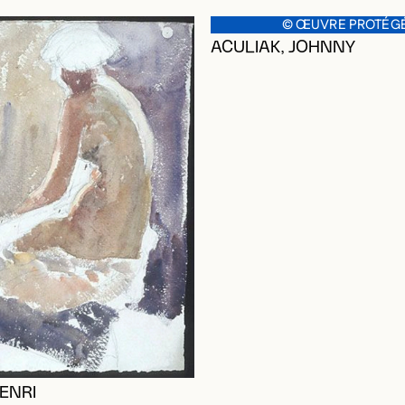
© ŒUVRE PROTÉG
ACULIAK, JOHNNY
ENRI