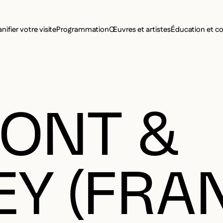
MENU SE
anifier votre visite
Programmation
Œuvres et artistes
Éducation et 
MENU PRI
ONT &
Y (FRA