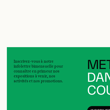
Inscrivez-vous à notre
MET
infolettre bimensuelle pour
connaître en primeur nos
DAN
expositions à venir, nos
activités et nos promotions.
COU