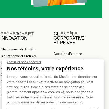
RECHERCHE ET
CLIENTÈLE
INNOVATION
CORPORATIVE
ET PRIVÉE
Chaire muséale Audain
Location d'espaces
Bibliothèque et archives
Activités corporatives
Incubateur d’innovations
Location d'œuvres
muséales
Voyagistes et professionnels
Guide de numérisation 3D
du tourisme
Commandes d'images
Prix en art actuel
Prix Lynne-Cohen