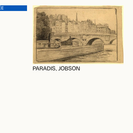
ÉE
PARADIS, JOBSON
S