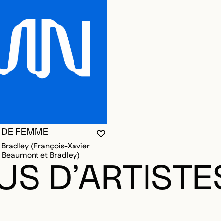
 DE FEMME
VOUS DEVEZ ÊTRE CONNECTÉ P
FERMER LA MODALE
OUVRIR LA MODALE
Bradley (François-Xavier
e Beaumont et Bradley)
US D’ARTISTE