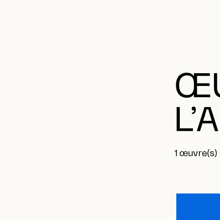
ŒU
L’
1 œuvre(s)