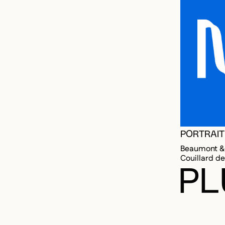
PORTRAIT
Beaumont & 
Couillard d
PL