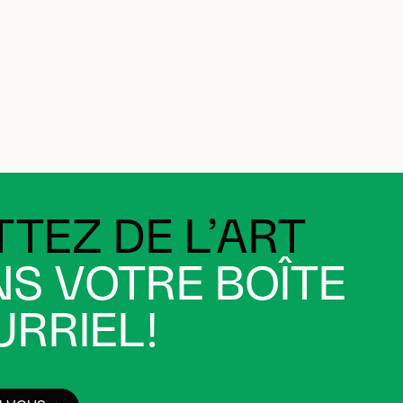
TEZ DE L’ART
S VOTRE BOÎTE
RRIEL!