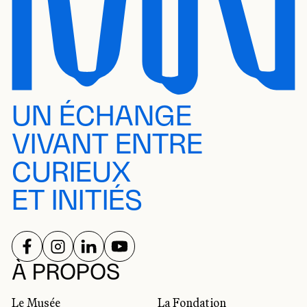
UN ÉCHANGE
VIVANT ENTRE
CURIEUX
ET INITIÉS
SUIVEZ-NOUS SUR
SUIVEZ-NOUS SUR
SUIVEZ-NOUS SUR
SUIVEZ-NOUS SUR
RÉSEAUX SOCIAUX
À PROPOS
Le Musée
La Fondation