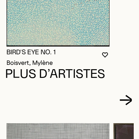
BIRD'S EYE NO. 1
VOUS DEVE
FERMER L
OUVRIR LA
Boisvert, Mylène
PLUS D’ARTISTES