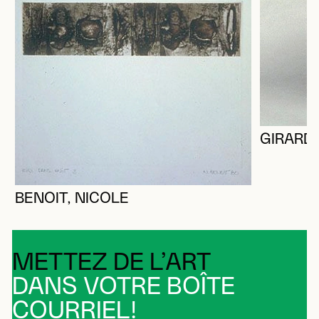
GIRARD,
BENOIT, NICOLE
METTEZ DE L’ART
DANS VOTRE BOÎTE
COURRIEL!