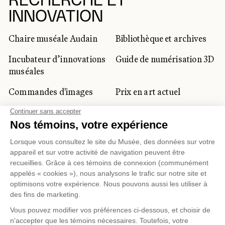
RECHERCHE ET
INNOVATION
Chaire muséale Audain
Bibliothèque et archives
Incubateur d’innovations
Guide de numérisation 3D
muséales
Commandes d'images
Prix en art actuel
Prix Lynne-Cohen
CLIENTÈLE CORPORATIVE
ET PRIVÉE
Location d'espaces
Activités corporatives
Location d'œuvres
Voyagistes et
professionnels du