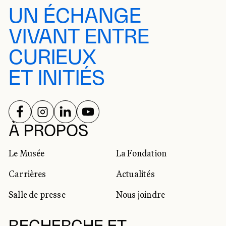
UN ÉCHANGE
VIVANT ENTRE
CURIEUX
ET INITIÉS
SUIVEZ-NOUS SUR
SUIVEZ-NOUS SUR
SUIVEZ-NOUS SUR
SUIVEZ-NOUS SUR
RÉSEAUX SOCIAUX
À PROPOS
Le Musée
La Fondation
Carrières
Actualités
Salle de presse
Nous joindre