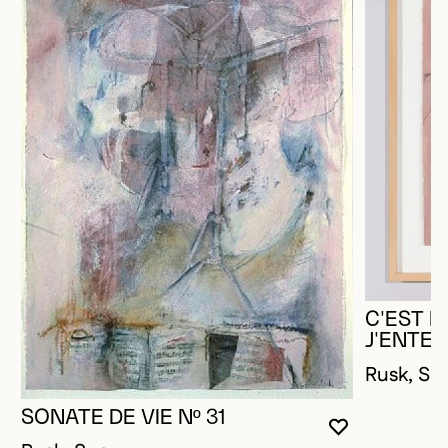
C'EST 
J'ENTEND
Rusk, Su
SONATE DE VIE Nº 31
VOUS DEVE
FERMER L
OUVRIR LA