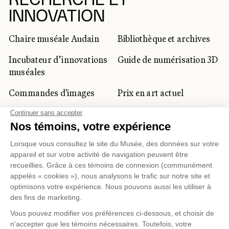
RECHERCHE ET
INNOVATION
Chaire muséale Audain
Bibliothèque et archives
Incubateur d’innovations
Guide de numérisation 3D
muséales
Commandes d'images
Prix en art actuel
Prix Lynne-Cohen
CLIENTÈLE CORPORATIVE
ET PRIVÉE
Location d'espaces
Activités corporatives
Location d'œuvres
Voyagistes et
professionnels du