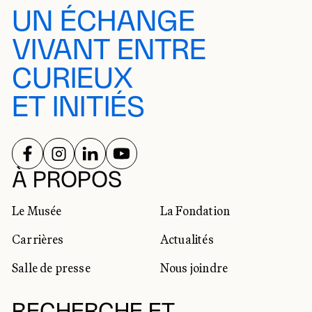
UN ÉCHANGE
VIVANT ENTRE
CURIEUX
ET INITIÉS
SUIVEZ-NOUS SUR
SUIVEZ-NOUS SUR
SUIVEZ-NOUS SUR
SUIVEZ-NOUS SUR
RÉSEAUX SOCIAUX
À PROPOS
Le Musée
La Fondation
Carrières
Actualités
Salle de presse
Nous joindre