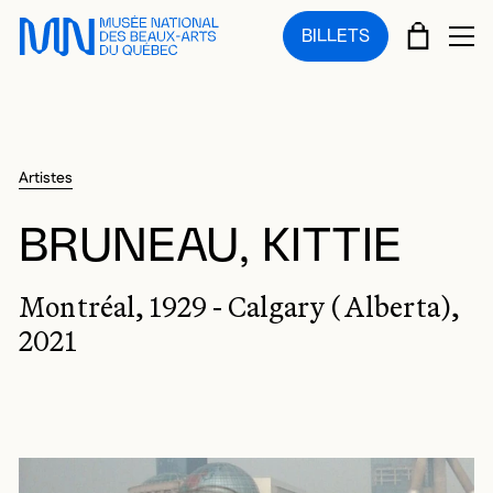
Sauter au menu principal
Sauter au contenu principal
Sauter au pied de page
PANIE
BILLETS
OU
Artistes
BRUNEAU, KITTIE
Montréal, 1929 - Calgary (Alberta),
2021