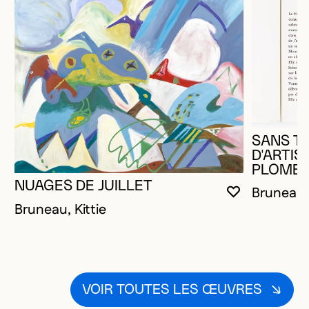
SANS TI
D'ARTIS
PLOMB
NUAGES DE JUILLET
Bruneau, 
VOUS DEVE
FERMER L
OUVRIR LA
Bruneau, Kittie
VOIR TOUTES LES ŒUVRES