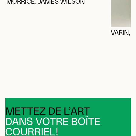
MORRICE, JAMES WILSON
VARIN, 
METTEZ DE L’ART
DANS VOTRE BOÎTE
COURRIEL!