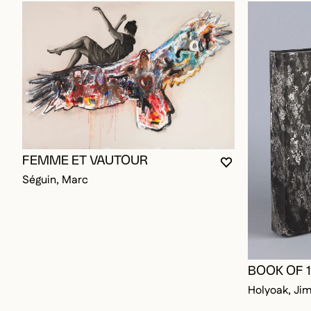
FEMME ET VAUTOUR
VOUS DEVEZ ÊT
FERMER LA MO
OUVRIR LA MO
Séguin, Marc
BOOK OF 
Holyoak, Ji