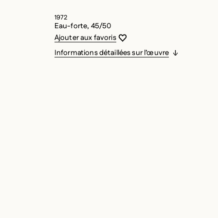
1972
Eau-forte, 45/50
Vous devez être connecté pour ajouter
Fermer la modale
Ouvrir la modale
Ajouter aux favoris
Informations détaillées sur l’œuvre