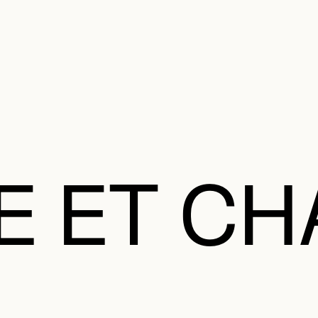
MENU SE
anifier votre visite
Programmation
Œuvres et artistes
Éducation et 
MENU PRI
E ET CH