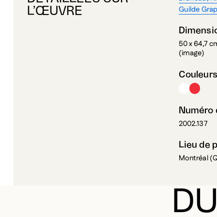
Dimensi
50 x 64,7 c
(image)
Couleur
Numéro d
2002.137
Lieu de 
Montréal (
DU