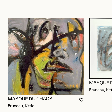
MASQUE 
Bruneau, Kit
MASQUE DU CHAOS
VOUS DEVEZ ÊT
FERMER LA MO
OUVRIR LA MO
Bruneau, Kittie