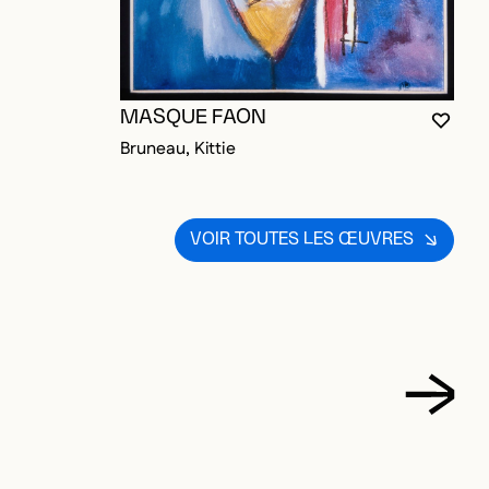
MASQUE FAON
VOUS
FERM
OUVR
Bruneau, Kittie
VOIR TOUTES LES ŒUVRES