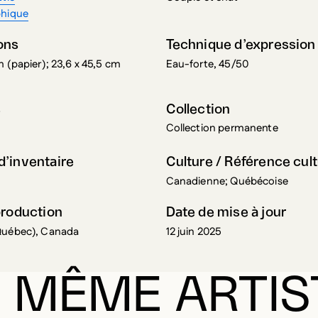
ons
Technique d’expression
m (papier); 23,6 x 45,5 cm
Eau-forte, 45/50
s
Collection
Collection permanente
’inventaire
Culture / Référence cult
Canadienne; Québécoise
production
Date de mise à jour
Québec), Canada
12 juin 2025
 MÊME ARTIS