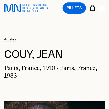
Sauter au menu principal
Sauter au contenu principal
Sauter au pied de page
PANIE
BILLETS
OU
Artistes
COUY, JEAN
Paris, France, 1910 - Paris, France,
1983