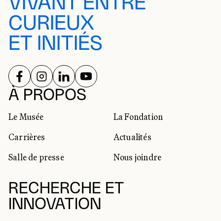
VIVANT ENTRE
CURIEUX
ET INITIÉS
SUIVEZ-NOUS SUR
SUIVEZ-NOUS SUR
SUIVEZ-NOUS SUR
SUIVEZ-NOUS SUR
RÉSEAUX SOCIAUX
À PROPOS
Le Musée
La Fondation
Carrières
Actualités
Salle de presse
Nous joindre
RECHERCHE ET
INNOVATION