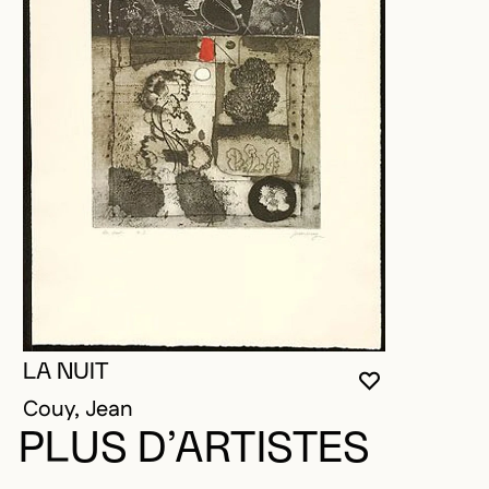
LA NUIT
VOUS DEVE
FERMER L
OUVRIR LA
Couy, Jean
PLUS D’ARTISTES