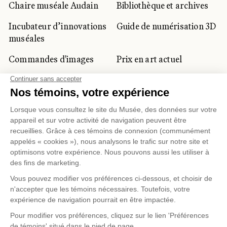
Chaire muséale Audain
Bibliothèque et archives
Incubateur d’innovations
Guide de numérisation 3D
muséales
Commandes d'images
Prix en art actuel
Prix Lynne-Cohen
CLIENTÈLE CORPORATIVE
ET PRIVÉE
Location d'espaces
Activités corporatives
Location d'œuvres
Voyagistes et
professionnels du
tourisme
Gestion des témoins
Politique de confidentialité