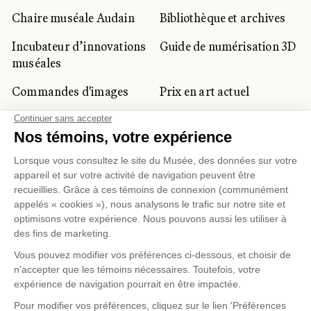
Chaire muséale Audain
Bibliothèque et archives
Incubateur d’innovations
Guide de numérisation 3D
muséales
Commandes d'images
Prix en art actuel
Prix Lynne-Cohen
CLIENTÈLE CORPORATIVE
ET PRIVÉE
Location d'espaces
Activités corporatives
Location d'œuvres
Voyagistes et
professionnels du
tourisme