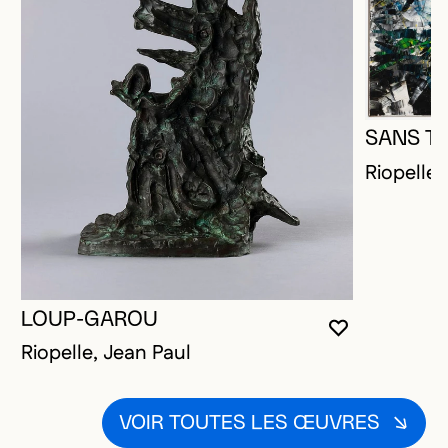
SANS TI
Riopelle,
LOUP-GAROU
VOUS DEVE
FERMER L
OUVRIR LA
Riopelle, Jean Paul
VOIR TOUTES LES ŒUVRES