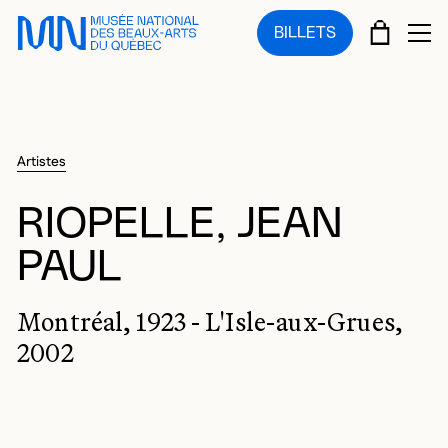
Sauter au menu principal
Sauter au contenu principal
Sauter au pied de page
PANIE
BILLETS
OU
Artistes
RIOPELLE, JEAN
PAUL
Montréal, 1923 - L'Isle-aux-Grues,
2002