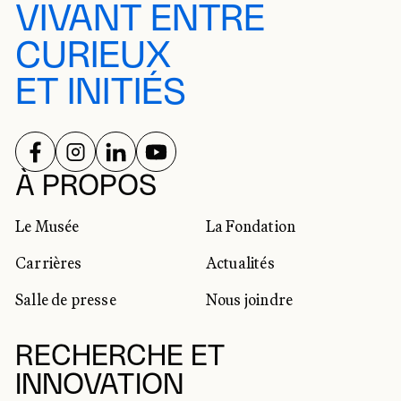
VIVANT ENTRE
CURIEUX
ET INITIÉS
SUIVEZ-NOUS SUR
SUIVEZ-NOUS SUR
SUIVEZ-NOUS SUR
SUIVEZ-NOUS SUR
RÉSEAUX SOCIAUX
À PROPOS
Le Musée
La Fondation
Carrières
Actualités
Salle de presse
Nous joindre
RECHERCHE ET
INNOVATION