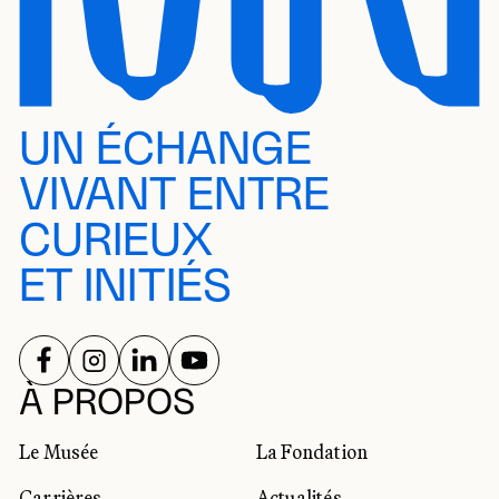
UN ÉCHANGE
VIVANT ENTRE
CURIEUX
ET INITIÉS
SUIVEZ-NOUS SUR
SUIVEZ-NOUS SUR
SUIVEZ-NOUS SUR
SUIVEZ-NOUS SUR
RÉSEAUX SOCIAUX
À PROPOS
Le Musée
La Fondation
Carrières
Actualités