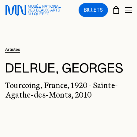
Sauter au menu principal
Sauter au contenu principal
Sauter au pied de page
PANIE
BILLETS
OU
Artistes
DELRUE, GEORGES
Tourcoing, France, 1920 - Sainte-
Agathe-des-Monts, 2010