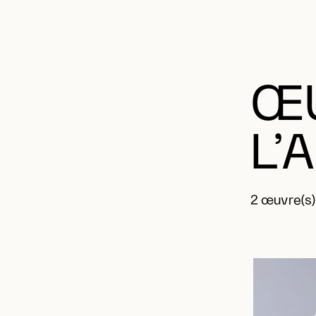
ŒU
L’
2 œuvre(s)