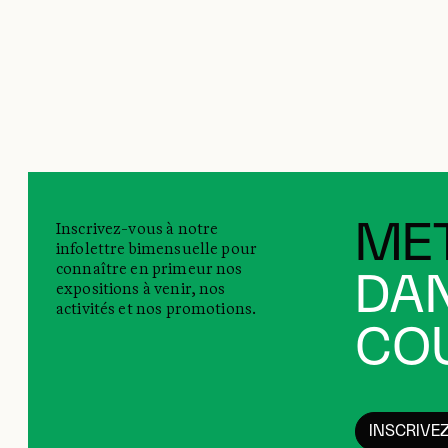
Inscrivez-vous à notre
MET
infolettre bimensuelle pour
connaître en primeur nos
DAN
expositions à venir, nos
activités et nos promotions.
COU
INSCRIVE