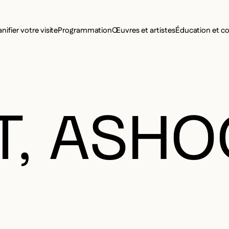
MENU SE
anifier votre visite
Programmation
Œuvres et artistes
Éducation et 
MENU PRI
T, ASH