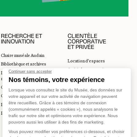
RECHERCHE ET
CLIENTÈLE
INNOVATION
CORPORATIVE
ET PRIVÉE
Chaire muséale Audain
Location d'espaces
Bibliothèque et archives
Activités corporatives
Incubateur d’innovations
Location d'œuvres
muséales
Voyagistes et professionnels
Guide de numérisation 3D
du tourisme
Commandes d'images
Prix en art actuel
Prix Lynne-Cohen