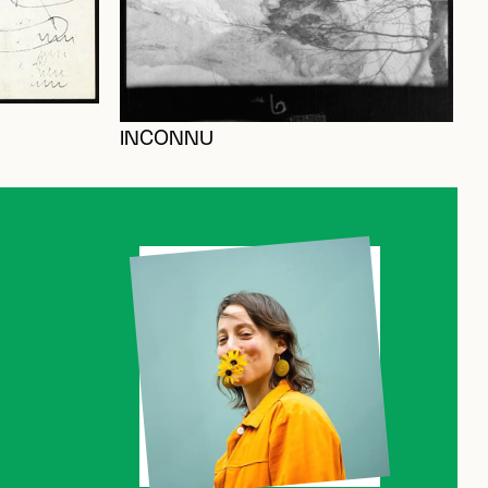
P
INCONNU