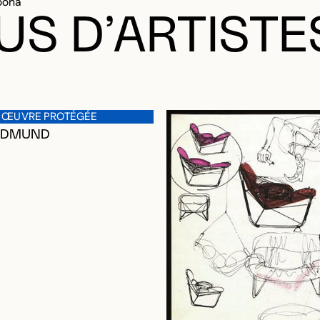
oona
US D’ARTISTE
 ŒUVRE PROTÉGÉE
 EDMUND