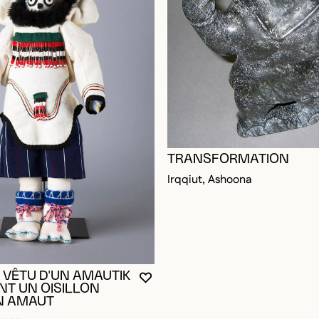
TRANSFORMATION
Irqqiut, Ashoona
VÊTU D'UN AMAUTIK
VOUS DEVEZ ÊTRE CONNECTÉ P
FERMER LA MODALE
OUVRIR LA MODALE
NT UN OISILLON
N AMAUT