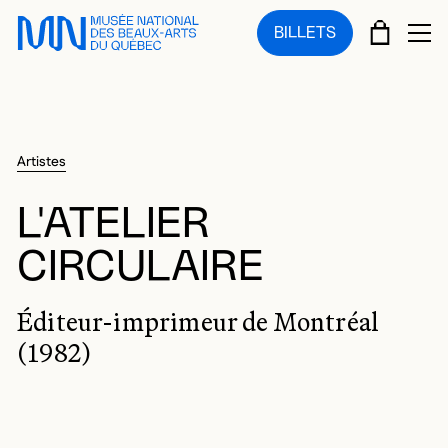
Sauter au menu principal
Sauter au contenu principal
Sauter au pied de page
PANIE
BILLETS
OU
Artistes
L'ATELIER
CIRCULAIRE
Éditeur-imprimeur de Montréal
(1982)