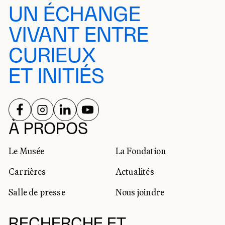
UN ÉCHANGE
VIVANT ENTRE
CURIEUX
ET INITIÉS
SUIVEZ-NOUS SUR
SUIVEZ-NOUS SUR
SUIVEZ-NOUS SUR
SUIVEZ-NOUS SUR
RÉSEAUX SOCIAUX
À PROPOS
Le Musée
La Fondation
Carrières
Actualités
Salle de presse
Nous joindre
RECHERCHE ET