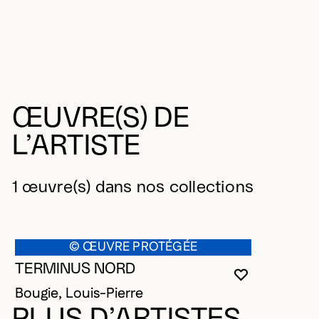
ŒUVRE(S) DE
L’ARTISTE
1 œuvre(s) dans nos collections
© ŒUVRE PROTÉGÉE
TERMINUS NORD
VOUS DEVE
FERMER L
OUVRIR LA
Bougie, Louis-Pierre