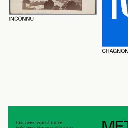
INCONNU
CHAGNON,
Inscrivez-vous à notre
MET
infolettre bimensuelle pour