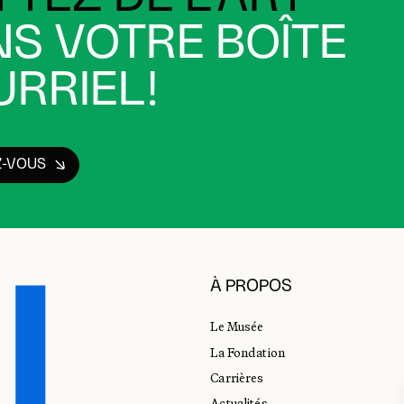
S VOTRE BOÎTE
RRIEL!
Z-VOUS
À PROPOS
Le Musée
La Fondation
Carrières
Actualités