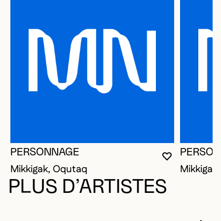
PERSONNAGE
PERSO
VOUS DEVE
FERMER L
OUVRIR LA
Mikkigak, Oqutaq
Mikkigak
PLUS D’ARTISTES