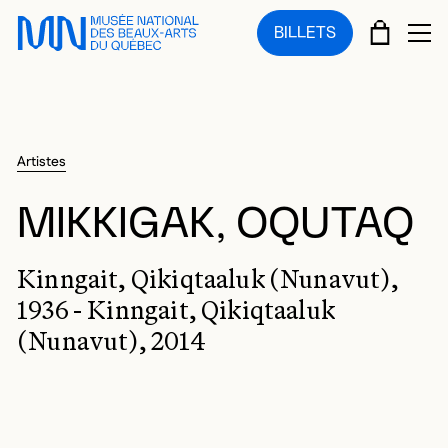
Sauter au menu principal
Sauter au contenu principal
Sauter au pied de page
PANIE
BILLETS
OU
Artistes
MIKKIGAK, OQUTAQ
Kinngait, Qikiqtaaluk (Nunavut),
1936 - Kinngait, Qikiqtaaluk
(Nunavut), 2014