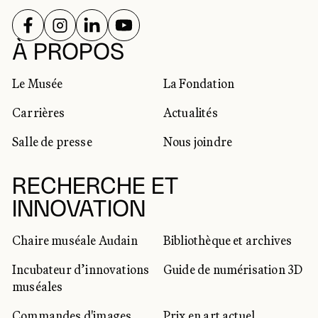
SUIVEZ-NOUS SUR
SUIVEZ-NOUS SUR
SUIVEZ-NOUS SUR
SUIVEZ-NOUS SUR
RÉSEAUX SOCIAUX
À PROPOS
Le Musée
La Fondation
Carrières
Actualités
Salle de presse
Nous joindre
RECHERCHE ET
INNOVATION
Chaire muséale Audain
Bibliothèque et archives
Incubateur d’innovations
Guide de numérisation 3D
muséales
Commandes d'images
Prix en art actuel