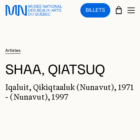
Sauter au menu principal
Sauter au contenu principal
Sauter au pied de page
PANIE
BILLETS
OU
Artistes
SHAA, QIATSUQ
Iqaluit, Qikiqtaaluk (Nunavut), 1971
- (Nunavut), 1997