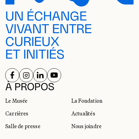
UN ÉCHANGE
VIVANT ENTRE
CURIEUX
ET INITIÉS
SUIVEZ-NOUS SUR
SUIVEZ-NOUS SUR
SUIVEZ-NOUS SUR
SUIVEZ-NOUS SUR
RÉSEAUX SOCIAUX
À PROPOS
Le Musée
La Fondation
Carrières
Actualités
Salle de presse
Nous joindre