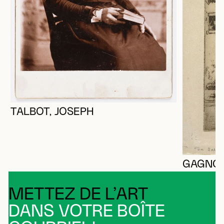
TALBOT, JOSEPH
GAGNON
METTEZ DE L’ART
DANS VOTRE BOÎTE