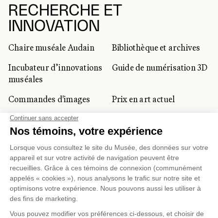
RECHERCHE ET
INNOVATION
Chaire muséale Audain
Bibliothèque et archives
Incubateur d’innovations
Guide de numérisation 3D
muséales
Commandes d'images
Prix en art actuel
Prix Lynne-Cohen
CLIENTÈLE CORPORATIVE
ET PRIVÉE
Location d'espaces
Activités corporatives
Location d'œuvres
Voyagistes et