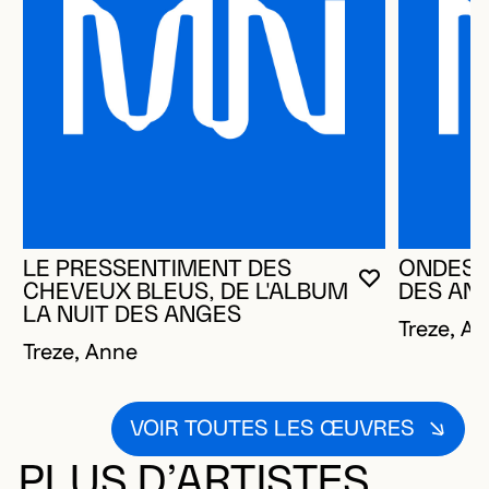
LE PRESSENTIMENT DES
ONDES, 
VOUS DEVE
FERMER L
OUVRIR LA
CHEVEUX BLEUS, DE L'ALBUM
DES AN
LA NUIT DES ANGES
Treze, A
Treze, Anne
VOIR TOUTES LES ŒUVRES
PLUS D’ARTISTES