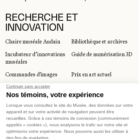
RECHERCHE ET
INNOVATION
Chaire muséale Audain
Bibliothèque et archives
Incubateur d’innovations
Guide de numérisation 3D
muséales
Commandes d'images
Prix en art actuel
Prix Lynne-Cohen
CLIENTÈLE CORPORATIVE
ET PRIVÉE
Location d'espaces
Activités corporatives