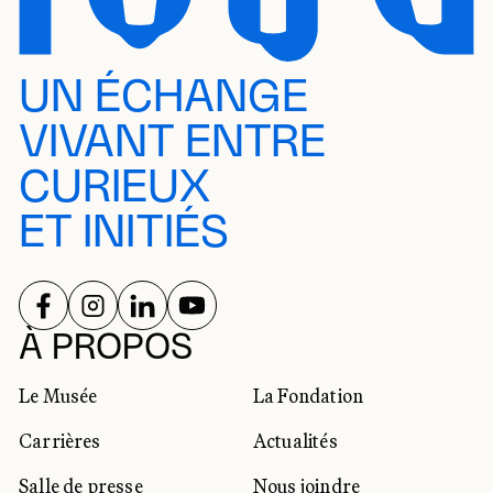
UN ÉCHANGE
VIVANT ENTRE
CURIEUX
ET INITIÉS
SUIVEZ-NOUS SUR
SUIVEZ-NOUS SUR
SUIVEZ-NOUS SUR
SUIVEZ-NOUS SUR
RÉSEAUX SOCIAUX
À PROPOS
Le Musée
La Fondation
Carrières
Actualités
Salle de presse
Nous joindre