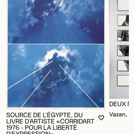
DEUX N
Vazan, Bil
SOURCE DE L'ÉGYPTE, DU
VOUS DEVE
FERMER L
OUVRIR LA
LIVRE D'ARTISTE «CORRIDART
1976 - POUR LA LIBERTÉ