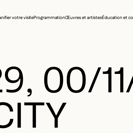
MENU SE
anifier votre visite
Programmation
Œuvres et artistes
Éducation et 
MENU PRI
9, 00/11
CITY