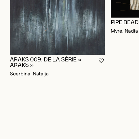
PIPE BEA
Myre, Nadia
ARAKS 009, DE LA SÉRIE «
VOUS DEVEZ ÊT
FERMER LA MO
OUVRIR LA MO
ARAKS »
Scerbina, Natalja