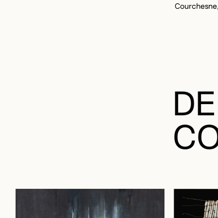
Courchesne,
DE
CO