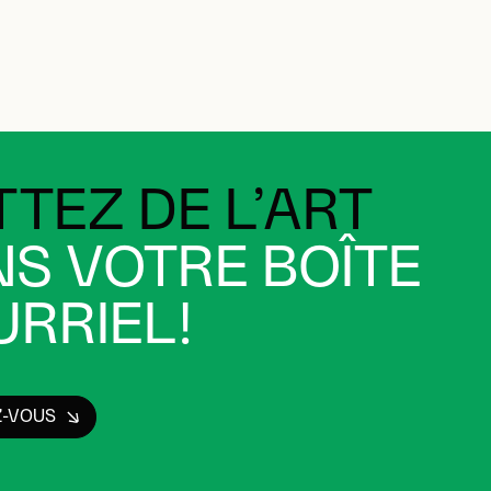
TEZ DE L’ART
S VOTRE BOÎTE
RRIEL!
Z-VOUS