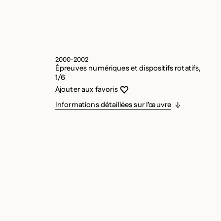
2000-2002
Épreuves numériques et dispositifs rotatifs,
1/6
Vous devez être connecté pour ajouter
Fermer la modale
Ouvrir la modale
Ajouter aux favoris
Informations détaillées sur l’œuvre