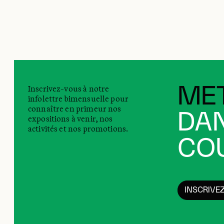
Inscrivez-vous à notre
MET
infolettre bimensuelle pour
connaître en primeur nos
DAN
expositions à venir, nos
activités et nos promotions.
COU
INSCRIVE