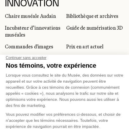
INNOVATION
Chaire muséale Audain
Bibliothèque et archives
Incubateur d’innovations
Guide de numérisation 3D
muséales
Commandes d'images
Prix en art actuel
Prix Lynne-Cohen
CLIENTÈLE CORPORATIVE
ET PRIVÉE
Location d'espaces
Activités corporatives
Location d'œuvres
Voyagistes et
professionnels du
tourisme