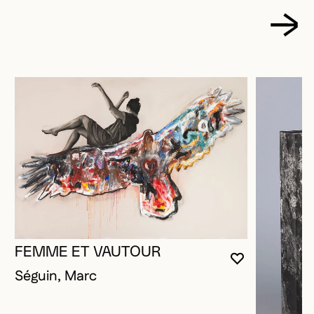
FEMME ET VAUTOUR
VOUS DEVE
FERMER L
OUVRIR LA
Séguin, Marc