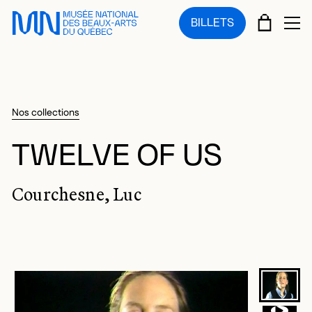
Sauter au menu principal
Sauter au contenu principal
Sauter au pied de page
PANIE
BILLETS
OU
Nos collections
TWELVE OF US
Courchesne, Luc