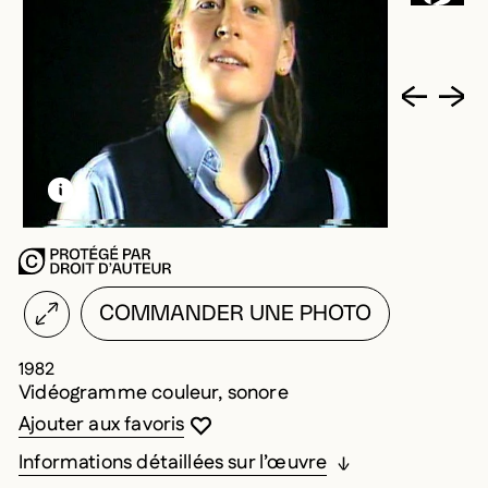
EN SAVOIR PLUS SUR CETTE IMAGE
OUVRIR LA MODALE
COMMANDER UNE PHOTO
1982
Vidéogramme couleur, sonore
Vous devez être connecté pour ajouter au
Fermer la modale
Ouvrir la modale
Ajouter aux favoris
Informations détaillées sur l’œuvre