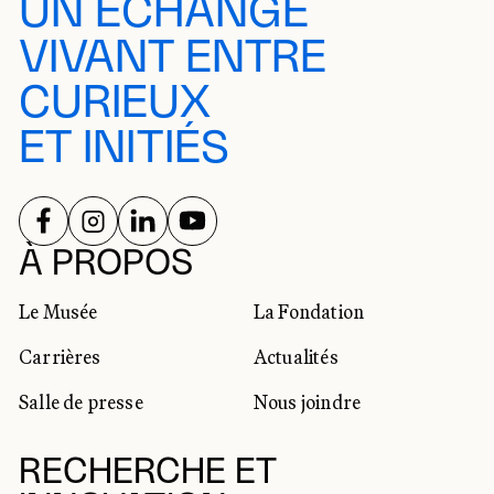
UN ÉCHANGE
VIVANT ENTRE
CURIEUX
ET INITIÉS
SUIVEZ-NOUS SUR
SUIVEZ-NOUS SUR
SUIVEZ-NOUS SUR
SUIVEZ-NOUS SUR
RÉSEAUX SOCIAUX
À PROPOS
Le Musée
La Fondation
Carrières
Actualités
Salle de presse
Nous joindre
RECHERCHE ET