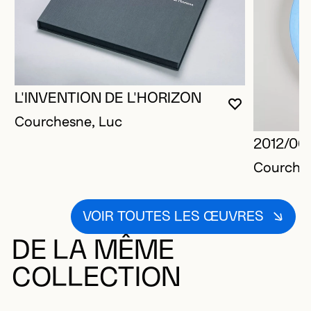
L'INVENTION DE L'HORIZON
VOUS DEVE
FERMER L
OUVRIR LA
Courchesne, Luc
2012/06/
Courches
VOIR TOUTES LES ŒUVRES
DE LA MÊME
COLLECTION