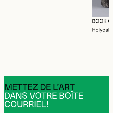
BOOK O
Holyoak,
METTEZ DE L’ART
DANS VOTRE BOÎTE
COURRIEL!