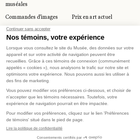
muséales
Commandes d'images
Prix en art actuel
Prix Lynne-Cohen
CLIENTÈLE CORPORATIVE
ET PRIVÉE
Location d'espaces
Activités corporatives
Location d'œuvres
Voyagistes et
professionnels du
tourisme
Gestion des témoins
Politique de confidentialité
Conditions d'utilisation
Politique d'achat en ligne
© 2026 MUSÉE NATIONAL DES BEAUX-ARTS DU