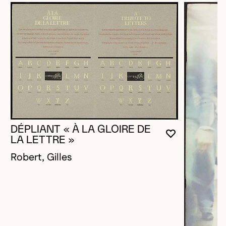
DÉPLIANT « À LA GLOIRE DE
VOUS DEVE
FERMER L
OUVRIR LA
LA LETTRE »
Robert, Gilles