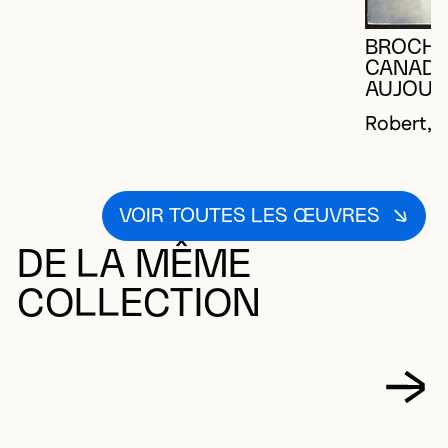
BROCHU
CANADA.
AUJOURD
Robert, G
VOIR TOUTES LES ŒUVRES
DE LA MÊME
COLLECTION