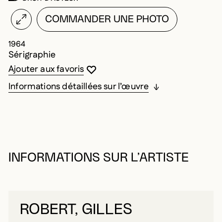
COMMANDER UNE PHOTO
1964
Sérigraphie
Vous devez être connecté pour ajouter au
Fermer la modale
Ouvrir la modale
Ajouter aux favoris
Informations détaillées sur l’œuvre
INFORMATIONS SUR L’ARTISTE
ROBERT, GILLES