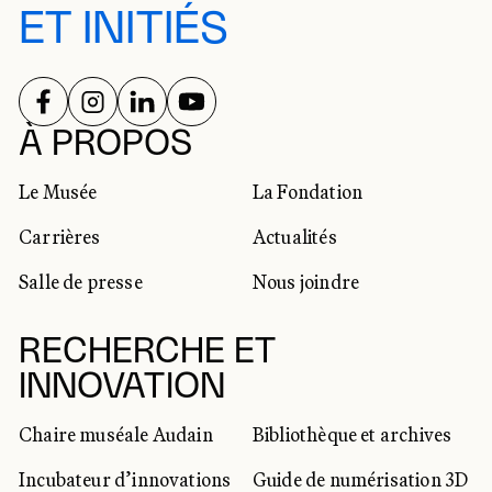
ET INITIÉS
SUIVEZ-NOUS SUR
SUIVEZ-NOUS SUR
SUIVEZ-NOUS SUR
SUIVEZ-NOUS SUR
RÉSEAUX SOCIAUX
À PROPOS
Le Musée
La Fondation
Carrières
Actualités
Salle de presse
Nous joindre
RECHERCHE ET
INNOVATION
Chaire muséale Audain
Bibliothèque et archives
Incubateur d’innovations
Guide de numérisation 3D