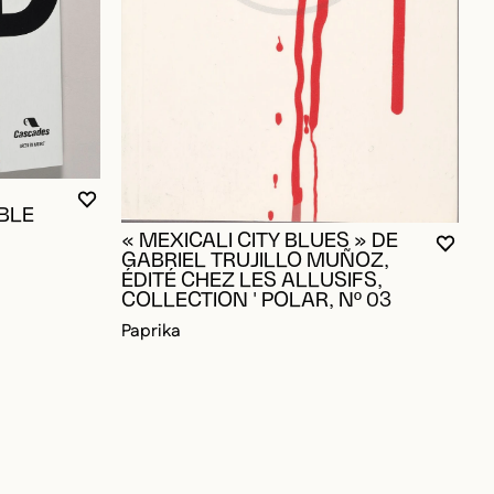
OUR AJOUTER AUX FAVORIS
VOUS DEVEZ ÊTRE CONNECTÉ POUR AJOUTER A
FERMER LA MODALE
OUVRIR LA MODALE
BLE
«
« MEXICALI CITY BLUES » DE
VOUS
FERM
OUVR
G
GABRIEL TRUJILLO MUÑOZ,
É
ÉDITÉ CHEZ LES ALLUSIFS,
C
COLLECTION ' POLAR, Nº 03
P
Paprika