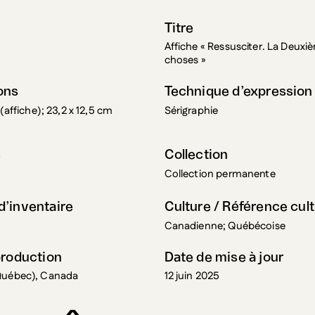
Titre
Affiche « Ressusciter. La Deuxi
choses »
ons
Technique d’expression
 (affiche); 23,2 x 12,5 cm
Sérigraphie
s
Collection
Collection permanente
’inventaire
Culture / Référence cult
Canadienne; Québécoise
production
Date de mise à jour
Québec), Canada
12 juin 2025