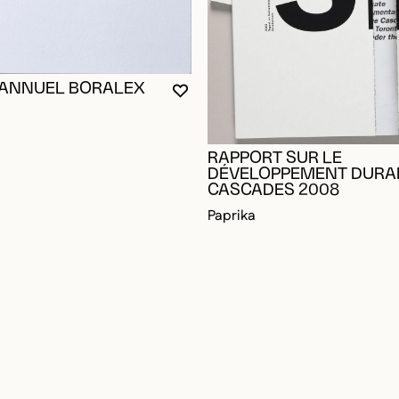
 ANNUEL BORALEX
VOUS DEVEZ ÊTRE CONNECTÉ P
FERMER LA MODALE
OUVRIR LA MODALE
RE CONNECTÉ POUR AJOUTER AUX FAVORIS
DALE
DALE
RAPPORT SUR LE
DÉVELOPPEMENT DURA
CASCADES 2008
Paprika