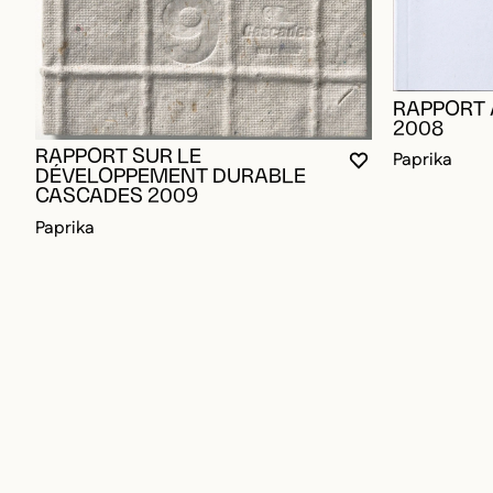
RAPPORT
2008
RAPPORT SUR LE
Paprika
VOUS DEVEZ ÊT
FERMER LA MO
OUVRIR LA MO
DÉVELOPPEMENT DURABLE
CASCADES 2009
Paprika