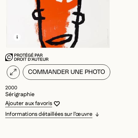
EN SAVOIR PLUS SUR CETTE IMAGE
OUVRIR LA MODALE
COMMANDER UNE PHOTO
2000
Sérigraphie
Vous devez être connecté pour ajouter au
Fermer la modale
Ouvrir la modale
Ajouter aux favoris
Informations détaillées sur l’œuvre