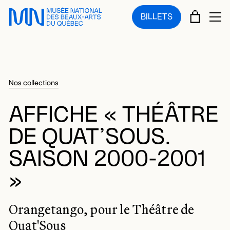
Sauter au menu principal
Sauter au contenu principal
Sauter au pied de page
PANIE
BILLETS
OU
Nos collections
AFFICHE « THÉÂTRE
DE QUAT’SOUS.
SAISON 2000-2001
»
Orangetango, pour le Théâtre de
Quat'Sous