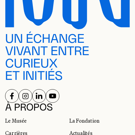
UN ÉCHANGE
VIVANT ENTRE
CURIEUX
ET INITIÉS
SUIVEZ-NOUS SUR
SUIVEZ-NOUS SUR
SUIVEZ-NOUS SUR
SUIVEZ-NOUS SUR
RÉSEAUX SOCIAUX
À PROPOS
Le Musée
La Fondation
Carrières
Actualités