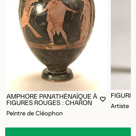
FIGURIN
AMPHORE PANATHÉNAÏQUE À
VOUS DEVE
FERMER L
OUVRIR LA
FIGURES ROUGES : CHARON
Artiste 
Peintre de Cléophon