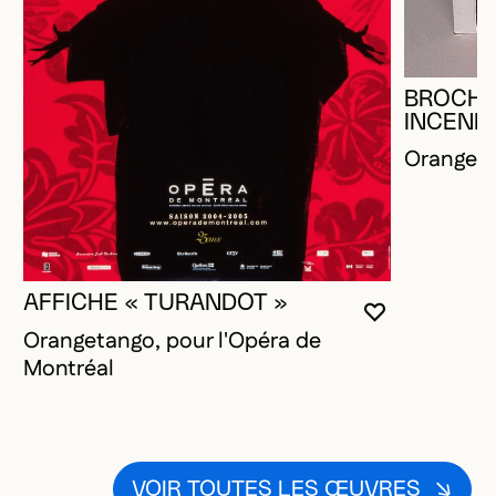
BROCHU
INCENDI
Oranget
AFFICHE « TURANDOT »
VOUS DEVE
FERMER L
OUVRIR LA
Orangetango, pour l'Opéra de
Montréal
VOIR TOUTES LES ŒUVRES