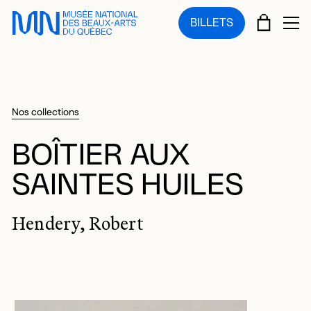
Sauter au menu principal
Sauter au contenu principal
Sauter au pied de page
PANIE
BILLETS
OU
Nos collections
BOÎTIER AUX
SAINTES HUILES
Hendery, Robert