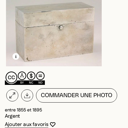
EN SAVOIR PLUS SUR CETTE IMAGE
OUVRIR LA MODALE
COMMANDER UNE PHOTO
entre 1855 et 1895
Argent
Vous devez être connecté pour ajouter au
Fermer la modale
Ouvrir la modale
Ajouter aux favoris