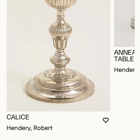
ANNEAU
TABLE
Hendery,
CALICE
VOUS DEVE
FERMER L
OUVRIR LA
Hendery, Robert