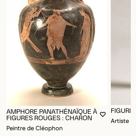
FIGURIN
AMPHORE PANATHÉNAÏQUE À
VOUS DEVE
FERMER L
OUVRIR LA
FIGURES ROUGES : CHARON
Artiste 
Peintre de Cléophon