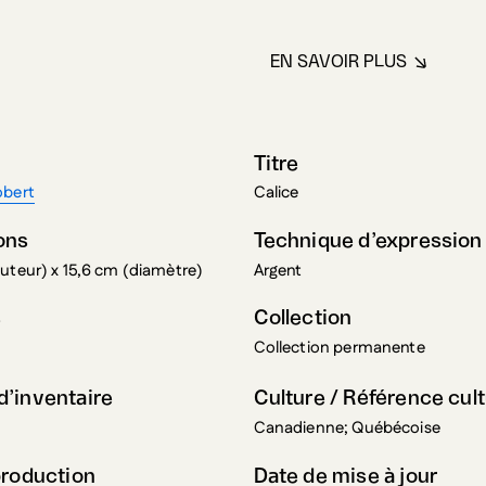
EN SAVOIR PLUS
À PROPOS DE H
Titre
obert
Calice
ons
Technique d’expression
uteur) x 15,6 cm (diamètre)
Argent
s
Collection
Collection permanente
’inventaire
Culture / Référence cult
Canadienne; Québécoise
production
Date de mise à jour
Québec), Canada
17 octobre 2024