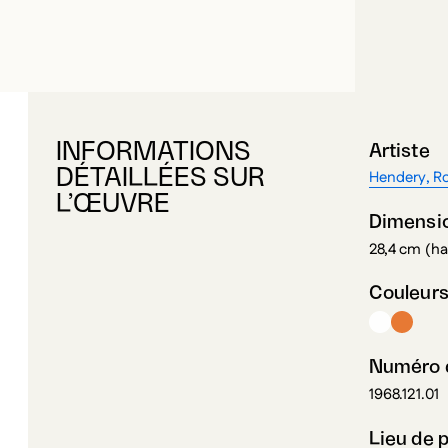
INFORMATIONS
Artiste
DÉTAILLÉES SUR
Hendery, R
L’ŒUVRE
Dimensi
28,4 cm (ha
Couleur
Numéro d
1968.121.01
Lieu de 
Montréal (