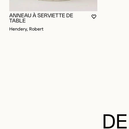
ANNEAU À SERVIETTE DE
VOUS DEVEZ ÊT
FERMER LA MO
OUVRIR LA MO
TABLE
Hendery, Robert
DE