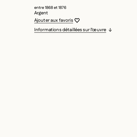
entre 1868 et 1876
Argent
Vous devez être connecté pour ajouter
Fermer la modale
Ouvrir la modale
Ajouter aux favoris
Informations détaillées sur l’œuvre