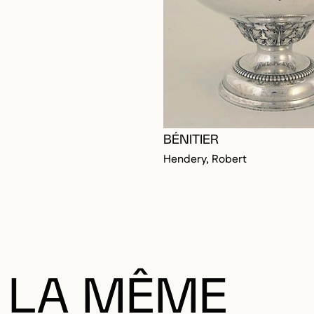
RE CONNECTÉ POUR AJOUTER AUX FAVORIS
DALE
DALE
BÉNITIER
Hendery, Robert
 LA MÊME