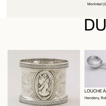
DU
LOUCHE À
Hendery, Ro