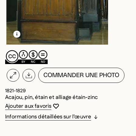
EN SAVOIR PLUS SUR CETTE IMAGE
OUVRIR LA MODALE
COMMANDER UNE PHOTO
1821-1829
Acajou, pin, étain et alliage étain-zinc
Vous devez être connecté pour ajouter au
Fermer la modale
Ouvrir la modale
Ajouter aux favoris
Informations détaillées sur l’œuvre