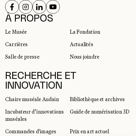
SUIVEZ-NOUS SUR
SUIVEZ-NOUS SUR
SUIVEZ-NOUS SUR
SUIVEZ-NOUS SUR
RÉSEAUX SOCIAUX
À PROPOS
Le Musée
La Fondation
Carrières
Actualités
Salle de presse
Nous joindre
RECHERCHE ET
INNOVATION
Chaire muséale Audain
Bibliothèque et archives
Incubateur d’innovations
Guide de numérisation 3D
muséales
Commandes d'images
Prix en art actuel