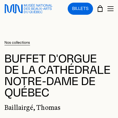
Sauter au menu principal
Sauter au contenu principal
Sauter au pied de page
PANIE
BILLETS
OU
Nos collections
BUFFET D'ORGUE
DE LA CATHÉDRALE
NOTRE-DAME DE
QUÉBEC
Baillairgé, Thomas