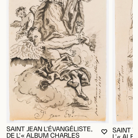
SAINT JEAN L'ÉVANGÉLISTE,
SAINT 
VOUS DEVE
FERMER L
OUVRIR LA
DE L'« ALBUM CHARLES
L'« AL