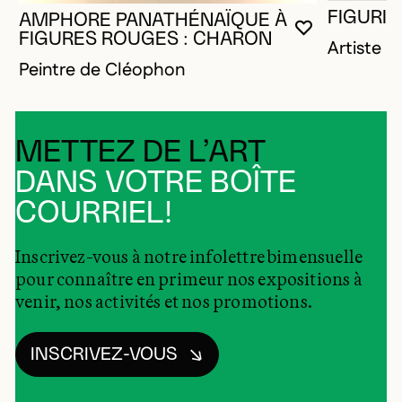
FIGURIN
AMPHORE PANATHÉNAÏQUE À
VOUS DEVE
FERMER L
OUVRIR LA
FIGURES ROUGES : CHARON
Artiste 
Peintre de Cléophon
METTEZ DE L’ART
DANS VOTRE BOÎTE
COURRIEL!
Inscrivez-vous à notre infolettre bimensuelle
pour connaître en primeur nos expositions à
venir, nos activités et nos promotions.
INSCRIVEZ-VOUS