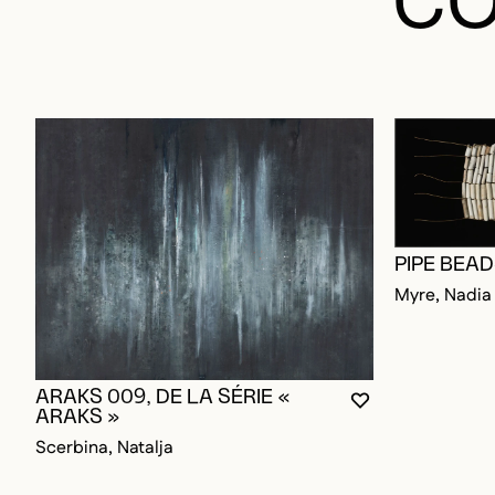
PIPE BEA
Myre, Nadia
ARAKS 009, DE LA SÉRIE «
VOUS DEVEZ ÊT
FERMER LA MO
OUVRIR LA MO
ARAKS »
Scerbina, Natalja