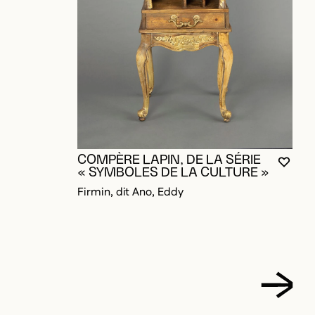
W
C
A
T
COMPÈRE LAPIN, DE LA SÉRIE
VOUS
FERM
OUVR
« SYMBOLES DE LA CULTURE »
Firmin, dit Ano, Eddy