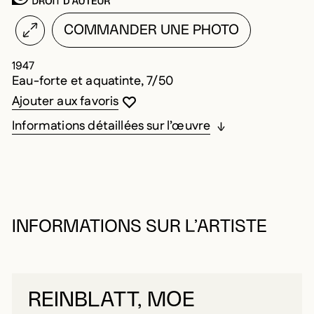
COMMANDER UNE PHOTO
1947
Eau-forte et aquatinte, 7/50
Vous devez être connecté pour ajouter au
Fermer la modale
Ouvrir la modale
Ajouter aux favoris
Informations détaillées sur l’œuvre
INFORMATIONS SUR L’ARTISTE
REINBLATT, MOE