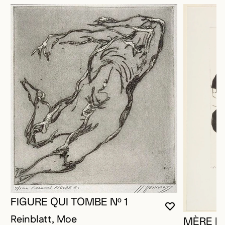
FIGURE QUI TOMBE Nº 1
VOUS DEVE
FERMER L
OUVRIR LA
Reinblatt, Moe
MÈRE ET