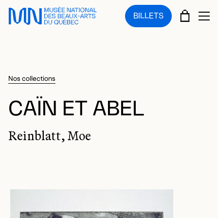
Sauter au menu principal
Sauter au contenu principal
Sauter au pied de page
PANIE
BILLETS
OU
Nos collections
CAÏN ET ABEL
Reinblatt, Moe