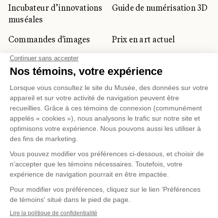
Incubateur d’innovations
Guide de numérisation 3D
muséales
Commandes d'images
Prix en art actuel
Prix Lynne-Cohen
CLIENTÈLE CORPORATIVE
ET PRIVÉE
Location d'espaces
Activités corporatives
Location d'œuvres
Voyagistes et
professionnels du
tourisme
Gestion des témoins
Politique de confidentialité
Conditions d'utilisation
Politique d'achat en ligne