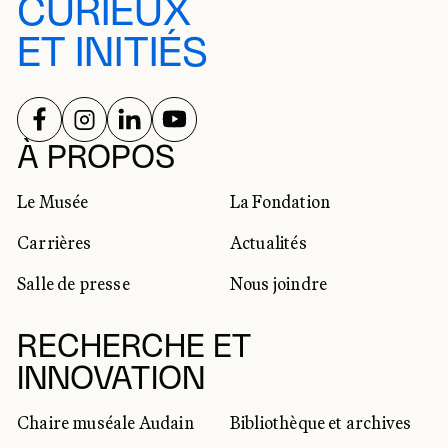
CURIEUX
ET INITIÉS
SUIVEZ-NOUS SUR
SUIVEZ-NOUS SUR
SUIVEZ-NOUS SUR
SUIVEZ-NOUS SUR
RÉSEAUX SOCIAUX
À PROPOS
Le Musée
La Fondation
Carrières
Actualités
Salle de presse
Nous joindre
RECHERCHE ET
INNOVATION
Chaire muséale Audain
Bibliothèque et archives