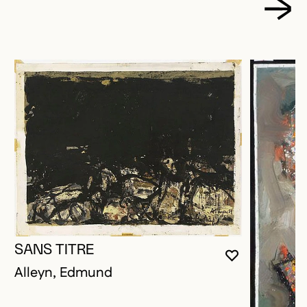
SANS TITRE
VOUS DEVE
FERMER L
OUVRIR LA
Alleyn, Edmund