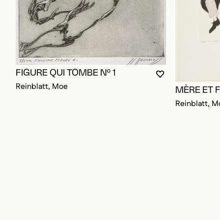
FIGURE QUI TOMBE Nº 1
VOUS DEVEZ ÊT
FERMER LA MO
OUVRIR LA MO
Reinblatt, Moe
MÈRE ET F
Reinblatt, M