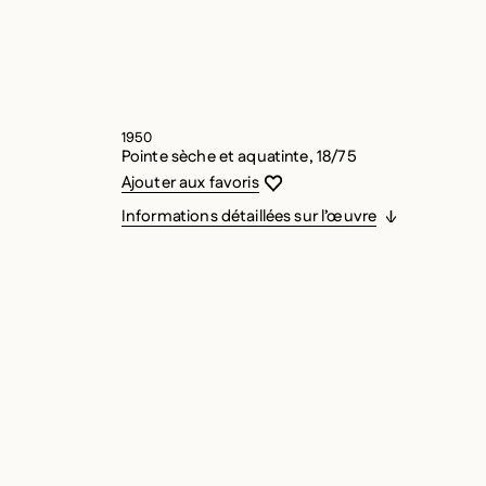
1950
Pointe sèche et aquatinte, 18/75
Vous devez être connecté pour ajouter
Fermer la modale
Ouvrir la modale
Ajouter aux favoris
Informations détaillées sur l’œuvre